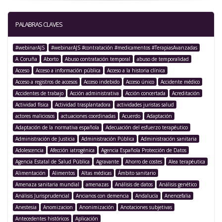
PALABRAS CLAVES
#webinarAJS
#webinarAJS #contratación #medicamentos #TerapiasAvanzadas
A Coruña
Aborto
Abuso contratación temporal
abuso de temporalidad
Acceso
Acceso a información pública
Acceso a la historia clínica
Acceso a registros de accesos
Acceso indebido
Acceso único
Accidente médico
Accidentes de trabajo
Acción administrativa
Acción concertada
Acreditación
Actividad física
Actividad trasplantadora
actividades juristas salud
actores maliciosos
actuaciones coordinadas
Acuerdo
Adaptación
Adaptación de la normativa española
Adecuación del esfuerzo terapéutico
Administración de Justicia
Administración Pública
Administración sanitaria
Adolescencia
Afección iatrogénica
Agencia Española Protección de Datos
Agencia Estatal de Salud Pública
Agravante
Ahorro de costes
Alea terapéutica
Alimentación
Alimentos
Altas médicas
Ámbito sanitario
Amenaza sanitaria mundial
amenazas
Análisis de datos
Análisis genético
Análisis Jurisprudencial
Ancianos con demencia
Andalucía
Anencefalia
Anestesia
Anomizacion
Anonimización
Anotaciones subjetivas
Antecedentes históricos
Aplicación