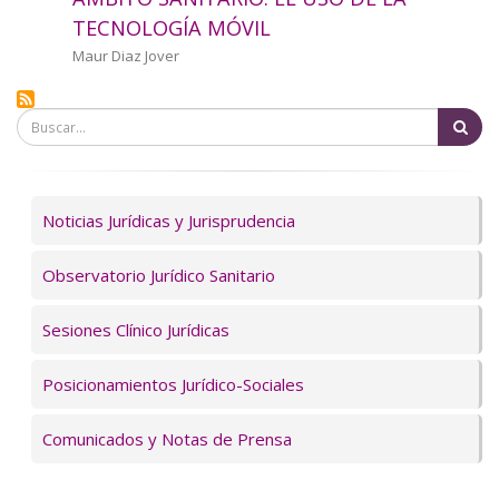
a
TECNOLOGÍA MÓVIL
la
Autor/a
Maur Diaz Jover
navegación
Bu
Servicios
Noticias Jurídicas y Jurisprudencia
Observatorio Jurídico Sanitario
Sesiones Clínico Jurídicas
Posicionamientos Jurídico-Sociales
Comunicados y Notas de Prensa