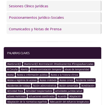
Sesiones Clínico Jurídicas
Posicionamientos Jurídico-Sociales
Comunicados y Notas de Prensa
PALABRAS CLAVES
#webinarAJS
#webinarAJS #contratación #medicamentos #TerapiasAvanzadas
A Coruña
Aborto
Abuso contratación temporal
abuso de temporalidad
Acceso
Acceso a información pública
Acceso a la historia clínica
Acceso a registros de accesos
Acceso indebido
Acceso único
Accidente médico
Accidentes de trabajo
Acción administrativa
Acción concertada
Acreditación
Actividad física
Actividad trasplantadora
actividades juristas salud
actores maliciosos
actuaciones coordinadas
Acuerdo
Adaptación
Adaptación de la normativa española
Adecuación del esfuerzo terapéutico