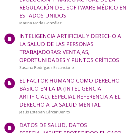
a
REGULACIÓN DEL SOFTWARE MÉDICO EN
ESTADOS UNIDOS
la
Autor/a
Marina Morla González
navegación
INTELIGENCIA ARTIFICIAL Y DERECHO A
LA SALUD DE LAS PERSONAS
TRABAJADORAS: VENTAJAS,
OPORTUNIDADES Y PUNTOS CRÍTICOS
Autor/a
Susana Rodríguez Escanciano
EL FACTOR HUMANO COMO DERECHO
BÁSICO EN LA IA (INTELIGENCIA
ARTIFICIAL), ESPECIAL REFERENCIA A EL
DERECHO A LA SALUD MENTAL
Autor/a
Jesús Esteban Cárcar Benito
DATOS DE SALUD, DATOS