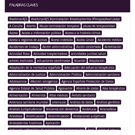
PALABRAS CLAVES
#webinarAJS
#webinarAJS #contratación #medicamentos #TerapiasAvanzadas
A Coruña
Aborto
Abuso contratación temporal
abuso de temporalidad
Acceso
Acceso a información pública
Acceso a la historia clínica
Acceso a registros de accesos
Acceso indebido
Acceso único
Accidente médico
Accidentes de trabajo
Acción administrativa
Acción concertada
Acreditación
Actividad física
Actividad trasplantadora
actividades juristas salud
actores maliciosos
actuaciones coordinadas
Acuerdo
Adaptación
Adaptación de la normativa española
Adecuación del esfuerzo terapéutico
Administración de Justicia
Administración Pública
Administración sanitaria
Adolescencia
Afección iatrogénica
Agencia Española Protección de Datos
Agencia Estatal de Salud Pública
Agravante
Ahorro de costes
Alea terapéutica
Alimentación
Alimentos
Altas médicas
Ámbito sanitario
Amenaza sanitaria mundial
amenazas
Análisis de datos
Análisis genético
Análisis Jurisprudencial
Ancianos con demencia
Andalucía
Anencefalia
Anestesia
Anomizacion
Anonimización
Anotaciones subjetivas
Antecedentes históricos
Aplicación
Aplicación informática de reclamaciones patrimoniales
Apps
Aptitud laboral