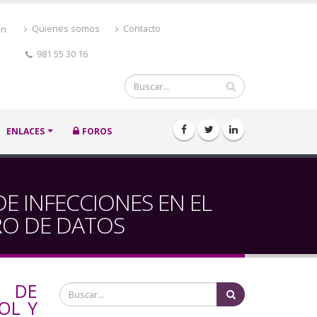
ón
Quienes somos
Contacto
981 55 30 16
Buscar
ENLACES
FOROS
E INFECCIONES EN EL
RO DE DATOS
N DE
Buscar
OL Y