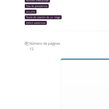
Mínimo irreductible
Tasa de prevalencia
Lex artis
Teoría de creación de un riesgo
Déficit asistencial
Número de páginas
12