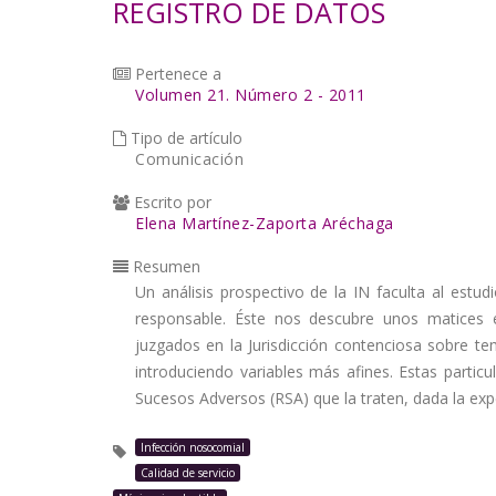
REGISTRO DE DATOS
la
navegación
Pertenece a
Volumen 21. Número 2 - 2011
Tipo de artículo
Comunicación
Escrito por
Elena Martínez-Zaporta Aréchaga
Resumen
Un análisis prospectivo de la IN faculta al estu
responsable. Éste nos descubre unos matices 
juzgados en la Jurisdicción contenciosa sobre tema
introduciendo variables más afines. Estas particu
Sucesos Adversos (RSA) que la traten, dada la ex
Infección nosocomial
Calidad de servicio