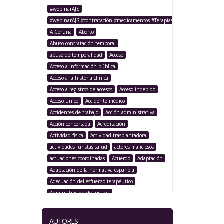
#webinarAJS
#webinarAJS #contratación #medicamentos #TerapiasAvanzadas
A Coruña
Aborto
Abuso contratación temporal
abuso de temporalidad
Acceso
Acceso a información pública
Acceso a la historia clínica
Acceso a registros de accesos
Acceso indebido
Acceso único
Accidente médico
Accidentes de trabajo
Acción administrativa
Acción concertada
Acreditación
Actividad física
Actividad trasplantadora
actividades juristas salud
actores maliciosos
actuaciones coordinadas
Acuerdo
Adaptación
Adaptación de la normativa española
Adecuación del esfuerzo terapéutico
Administración de Justicia
Administración Pública
Administración sanitaria
Adolescencia
AUTORES