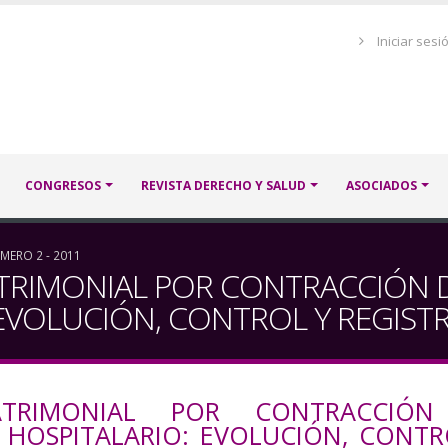
Menú
Iniciar sesi
de
cuenta
de
usuario
CONGRESOS
REVISTA DERECHO Y SALUD
ASOCIADOS
MERO 2 - 2011
TRIMONIAL POR CONTRACCIÓN D
EVOLUCIÓN, CONTROL Y REGIST
ATRIMONIAL POR CONTRACCIÓ
 HOSPITALARIO: EVOLUCIÓN, CONTR