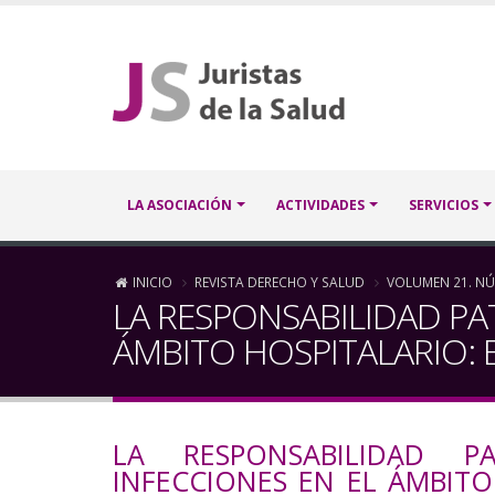
Pasar
al
contenido
principal
Navegación
LA ASOCIACIÓN
ACTIVIDADES
SERVICIOS
principal
Sobrescribir
INICIO
REVISTA DERECHO Y SALUD
VOLUMEN 21. NÚ
LA RESPONSABILIDAD PA
enlaces
ÁMBITO HOSPITALARIO: 
de
ayuda
LA RESPONSABILIDAD P
a
INFECCIONES EN EL ÁMBITO