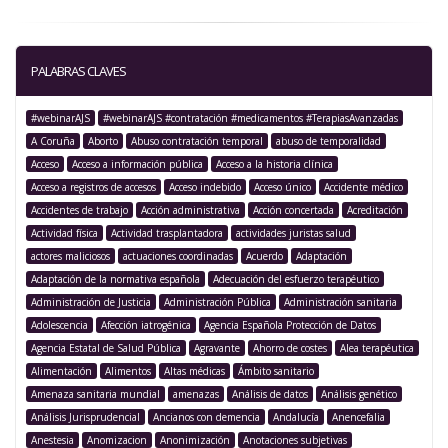
PALABRAS CLAVES
#webinarAJS
#webinarAJS #contratación #medicamentos #TerapiasAvanzadas
A Coruña
Aborto
Abuso contratación temporal
abuso de temporalidad
Acceso
Acceso a información pública
Acceso a la historia clínica
Acceso a registros de accesos
Acceso indebido
Acceso único
Accidente médico
Accidentes de trabajo
Acción administrativa
Acción concertada
Acreditación
Actividad física
Actividad trasplantadora
actividades juristas salud
actores maliciosos
actuaciones coordinadas
Acuerdo
Adaptación
Adaptación de la normativa española
Adecuación del esfuerzo terapéutico
Administración de Justicia
Administración Pública
Administración sanitaria
Adolescencia
Afección iatrogénica
Agencia Española Protección de Datos
Agencia Estatal de Salud Pública
Agravante
Ahorro de costes
Alea terapéutica
Alimentación
Alimentos
Altas médicas
Ámbito sanitario
Amenaza sanitaria mundial
amenazas
Análisis de datos
Análisis genético
Análisis Jurisprudencial
Ancianos con demencia
Andalucía
Anencefalia
Anestesia
Anomizacion
Anonimización
Anotaciones subjetivas