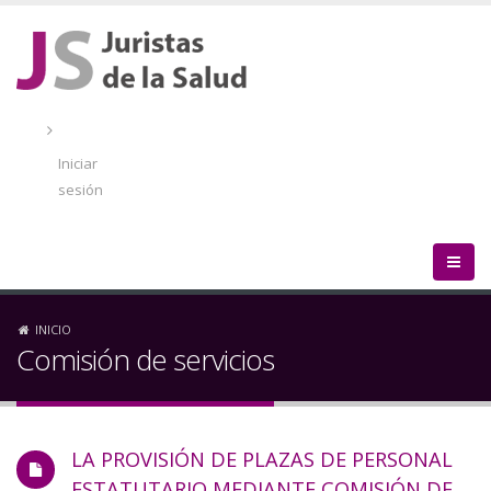
Pasar
al
contenido
principal
Menú
de
Iniciar
cuenta
sesión
de
usuario
Sobrescribir
INICIO
Comisión de servicios
enlaces
de
LA PROVISIÓN DE PLAZAS DE PERSONAL
ayuda
ESTATUTARIO MEDIANTE COMISIÓN DE