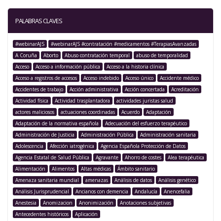
PALABRAS CLAVES
#webinarAJS
#webinarAJS #contratación #medicamentos #TerapiasAvanzadas
A Coruña
Aborto
Abuso contratación temporal
abuso de temporalidad
Acceso
Acceso a información pública
Acceso a la historia clínica
Acceso a registros de accesos
Acceso indebido
Acceso único
Accidente médico
Accidentes de trabajo
Acción administrativa
Acción concertada
Acreditación
Actividad física
Actividad trasplantadora
actividades juristas salud
actores maliciosos
actuaciones coordinadas
Acuerdo
Adaptación
Adaptación de la normativa española
Adecuación del esfuerzo terapéutico
Administración de Justicia
Administración Pública
Administración sanitaria
Adolescencia
Afección iatrogénica
Agencia Española Protección de Datos
Agencia Estatal de Salud Pública
Agravante
Ahorro de costes
Alea terapéutica
Alimentación
Alimentos
Altas médicas
Ámbito sanitario
Amenaza sanitaria mundial
amenazas
Análisis de datos
Análisis genético
Análisis Jurisprudencial
Ancianos con demencia
Andalucía
Anencefalia
Anestesia
Anomizacion
Anonimización
Anotaciones subjetivas
Antecedentes históricos
Aplicación