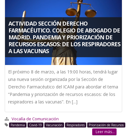
a
la
ACTIVIDAD SECCIÓN DERECHO
navegación
FARMACÉUTICO. COLEGIO DE ABOGADO DE
MADRID. PANDEMIA Y PRIORIZACIÓN DE
RECURSOS ESCASOS: DE LOS RESPIRADORES
A LAS VACUNAS
El próximo 8 de marzo, a las 19:00 horas, tendrá lugar
una nueva sesión organizada por la Sección de
Derecho Farmacéutico del ICAM para abordar el tema
“Pandemia y priorización de recursos escasos: de los
respiradores a las vacunas”. En [...]
Vocalía de Comunicación
Pandemia
Covid-19
Vacunación
Respiradores
Priorización de Recursos
Leer más...