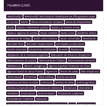
PALABRAS CLAVES
#webinarAJS
#webinarAJS #contratación #medicamentos #TerapiasAvanzadas
A Coruña
Aborto
Abuso contratación temporal
abuso de temporalidad
Acceso
Acceso a información pública
Acceso a la historia clínica
Acceso a registros de accesos
Acceso indebido
Acceso único
Accidente médico
Accidentes de trabajo
Acción administrativa
Acción concertada
Acreditación
Actividad física
Actividad trasplantadora
actividades juristas salud
actores maliciosos
actuaciones coordinadas
Acuerdo
Adaptación
Adaptación de la normativa española
Adecuación del esfuerzo terapéutico
Administración de Justicia
Administración Pública
Administración sanitaria
Adolescencia
Afección iatrogénica
Agencia Española Protección de Datos
Agencia Estatal de Salud Pública
Agravante
Ahorro de costes
Alea terapéutica
Alimentación
Alimentos
Altas médicas
Ámbito sanitario
Amenaza sanitaria mundial
amenazas
Análisis de datos
Análisis genético
Análisis Jurisprudencial
Ancianos con demencia
Andalucía
Anencefalia
Anestesia
Anomizacion
Anonimización
Anotaciones subjetivas
Antecedentes históricos
Aplicación
Aplicación informática de reclamaciones patrimoniales
Apps
Aptitud laboral