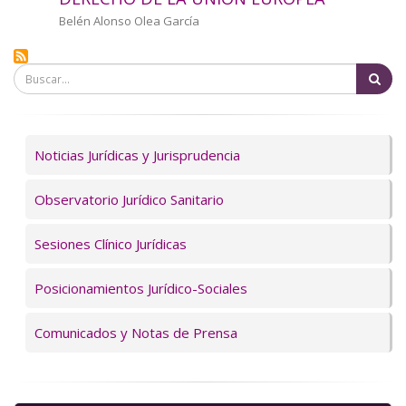
a
Autor/a
Belén Alonso Olea García
la
Bu
navegación
Servicios
Noticias Jurídicas y Jurisprudencia
Observatorio Jurídico Sanitario
Sesiones Clínico Jurídicas
Posicionamientos Jurídico-Sociales
Comunicados y Notas de Prensa