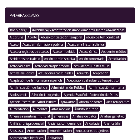
PALABRAS CLAVES
#webinarAJS
#webinarAJS #contratación #medicamentos #TerapiasAvanzadas
A Coruña
Aborto
Abuso contratación temporal
abuso de temporalidad
Acceso
Acceso a información pública
Acceso a la historia clínica
Acceso a registros de accesos
Acceso indebido
Acceso único
Accidente médico
Accidentes de trabajo
Acción administrativa
Acción concertada
Acreditación
Actividad física
Actividad trasplantadora
actividades juristas salud
actores maliciosos
actuaciones coordinadas
Acuerdo
Adaptación
Adaptación de la normativa española
Adecuación del esfuerzo terapéutico
Administración de Justicia
Administración Pública
Administración sanitaria
Adolescencia
Afección iatrogénica
Agencia Española Protección de Datos
Agencia Estatal de Salud Pública
Agravante
Ahorro de costes
Alea terapéutica
Alimentación
Alimentos
Altas médicas
Ámbito sanitario
Amenaza sanitaria mundial
amenazas
Análisis de datos
Análisis genético
Análisis Jurisprudencial
Ancianos con demencia
Andalucía
Anencefalia
Anestesia
Anomizacion
Anonimización
Anotaciones subjetivas
Antecedentes históricos
Aplicación