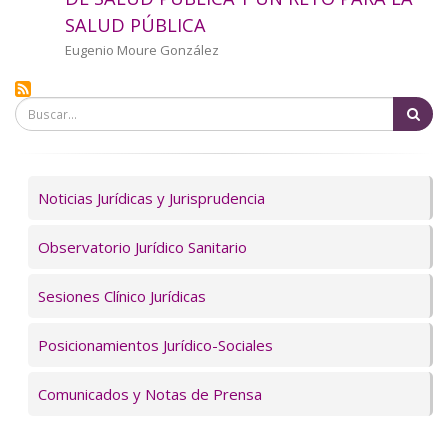
a
SALUD PÚBLICA
la
Autor/a
Eugenio Moure González
navegación
Bu
Servicios
Noticias Jurídicas y Jurisprudencia
Observatorio Jurídico Sanitario
Sesiones Clínico Jurídicas
Posicionamientos Jurídico-Sociales
Comunicados y Notas de Prensa