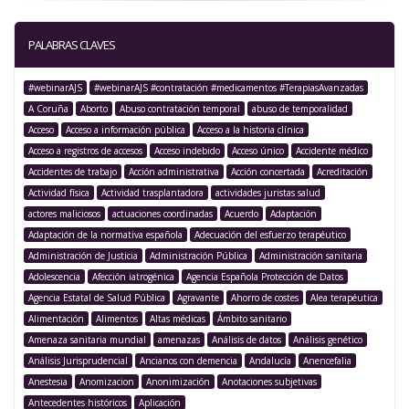
PALABRAS CLAVES
#webinarAJS
#webinarAJS #contratación #medicamentos #TerapiasAvanzadas
A Coruña
Aborto
Abuso contratación temporal
abuso de temporalidad
Acceso
Acceso a información pública
Acceso a la historia clínica
Acceso a registros de accesos
Acceso indebido
Acceso único
Accidente médico
Accidentes de trabajo
Acción administrativa
Acción concertada
Acreditación
Actividad física
Actividad trasplantadora
actividades juristas salud
actores maliciosos
actuaciones coordinadas
Acuerdo
Adaptación
Adaptación de la normativa española
Adecuación del esfuerzo terapéutico
Administración de Justicia
Administración Pública
Administración sanitaria
Adolescencia
Afección iatrogénica
Agencia Española Protección de Datos
Agencia Estatal de Salud Pública
Agravante
Ahorro de costes
Alea terapéutica
Alimentación
Alimentos
Altas médicas
Ámbito sanitario
Amenaza sanitaria mundial
amenazas
Análisis de datos
Análisis genético
Análisis Jurisprudencial
Ancianos con demencia
Andalucía
Anencefalia
Anestesia
Anomizacion
Anonimización
Anotaciones subjetivas
Antecedentes históricos
Aplicación