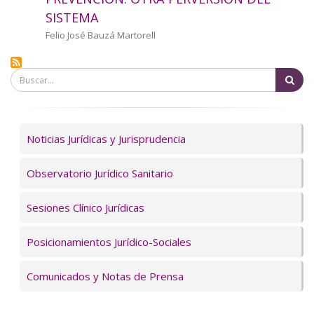
a
SISTEMA
la
Autor/a
Felio José Bauzá Martorell
navegación
Bu
Servicios
Noticias Jurídicas y Jurisprudencia
Observatorio Jurídico Sanitario
Sesiones Clínico Jurídicas
Posicionamientos Jurídico-Sociales
Comunicados y Notas de Prensa