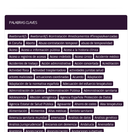
PALABRAS CLAVES
#webinarAJS
#webinarAJS #contratación #medicamentos #TerapiasAvanzadas
A Coruña
Aborto
Abuso contratación temporal
abuso de temporalidad
Acceso
Acceso a información pública
Acceso a la historia clínica
Acceso a registros de accesos
Acceso indebido
Acceso único
Accidente médico
Accidentes de trabajo
Acción administrativa
Acción concertada
Acreditación
Actividad física
Actividad trasplantadora
actividades juristas salud
actores maliciosos
actuaciones coordinadas
Acuerdo
Adaptación
Adaptación de la normativa española
Adecuación del esfuerzo terapéutico
Administración de Justicia
Administración Pública
Administración sanitaria
Adolescencia
Afección iatrogénica
Agencia Española Protección de Datos
Agencia Estatal de Salud Pública
Agravante
Ahorro de costes
Alea terapéutica
Alimentación
Alimentos
Altas médicas
Ámbito sanitario
Amenaza sanitaria mundial
amenazas
Análisis de datos
Análisis genético
Análisis Jurisprudencial
Ancianos con demencia
Andalucía
Anencefalia
Anestesia
Anomizacion
Anonimización
Anotaciones subjetivas