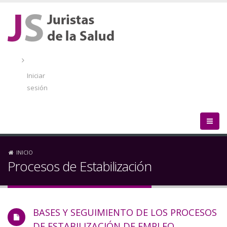
Pasar
al
contenido
principal
Menú
de
Iniciar
cuenta
sesión
de
usuario
Sobrescribir
INICIO
Procesos de Estabilización
enlaces
de
BASES Y SEGUIMIENTO DE LOS PROCESOS
ayuda
DE ESTABILIZACIÓN DE EMPLEO