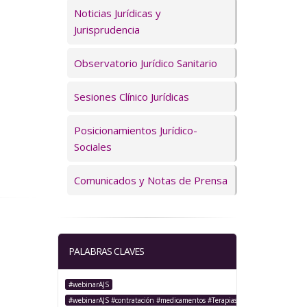
Servicios
Noticias Jurídicas y
Jurisprudencia
Observatorio Jurídico Sanitario
Sesiones Clínico Jurídicas
Posicionamientos Jurídico-
Sociales
Comunicados y Notas de Prensa
PALABRAS CLAVES
#webinarAJS
#webinarAJS #contratación #medicamentos #TerapiasAvanzadas