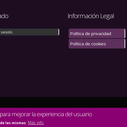
ado
Información Legal
r sesión
Política de privacidad
Política de cookies
 los derechos reservados.
 para mejorar la experiencia del usuario
Más info
 de las mismas.