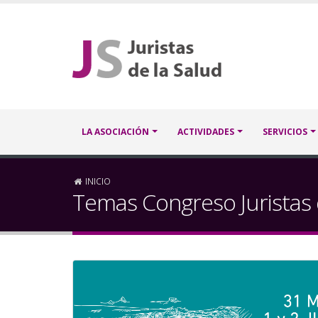
Pasar
al
contenido
principal
Navegación
LA ASOCIACIÓN
ACTIVIDADES
SERVICIOS
principal
Sobrescribir
INICIO
Temas Congreso Juristas 
enlaces
de
ayuda
a