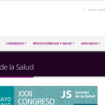
Menú
Iniciar sesi
de
cuenta
de
usuario
CONGRESOS
REVISTA DERECHO Y SALUD
ASOCIADOS
de la Salud