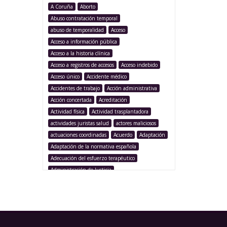
A Coruña
Aborto
Abuso contratación temporal
abuso de temporalidad
Acceso
Acceso a información pública
Acceso a la historia clínica
Acceso a registros de accesos
Acceso indebido
Acceso único
Accidente médico
Accidentes de trabajo
Acción administrativa
Acción concertada
Acreditación
Actividad física
Actividad trasplantadora
actividades juristas salud
actores maliciosos
actuaciones coordinadas
Acuerdo
Adaptación
Adaptación de la normativa española
Adecuación del esfuerzo terapéutico
Administración de Justicia
Administración Pública
Administración sanitaria
Adolescencia
Afección iatrogénica
Agencia Española Protección de Datos