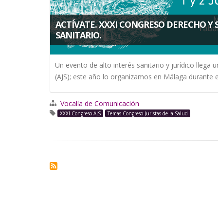
la
ACTÍVATE. XXXI CONGRESO DERECHO Y 
navegación
SANITARIO.
Un evento de alto interés sanitario y jurídico llega
(AJS); este año lo organizamos en Málaga durante el 
Vocalía de Comunicación
XXXI Congreso AJS
Temas Congreso Juristas de la Salud