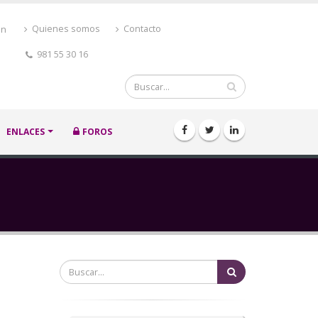
ón
Quienes somos
Contacto
981 55 30 16
Buscar
ENLACES
FOROS
Buscar