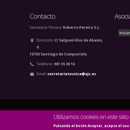
Contacto
Asoci
Secretaría Técnica:
Roberto Pereira S.L.
Inicia
Dirección:
C/ Salgueiriños de Abaixo,
9.
15703 Santiago de Compostela
Teléfono:
981 55 30 16
Email:
secretariatecnica@ajs.es
© Copyright 2020. Todos
Utilizamos cookies en este sitio
Pulsando el botón Aceptar, acepta el uso