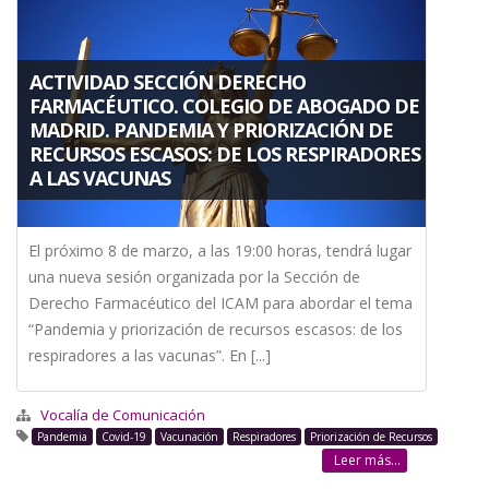
a
la
ACTIVIDAD SECCIÓN DERECHO
navegación
FARMACÉUTICO. COLEGIO DE ABOGADO DE
MADRID. PANDEMIA Y PRIORIZACIÓN DE
RECURSOS ESCASOS: DE LOS RESPIRADORES
A LAS VACUNAS
El próximo 8 de marzo, a las 19:00 horas, tendrá lugar
una nueva sesión organizada por la Sección de
Derecho Farmacéutico del ICAM para abordar el tema
“Pandemia y priorización de recursos escasos: de los
respiradores a las vacunas”. En [...]
Vocalía de Comunicación
Pandemia
Covid-19
Vacunación
Respiradores
Priorización de Recursos
Leer más...