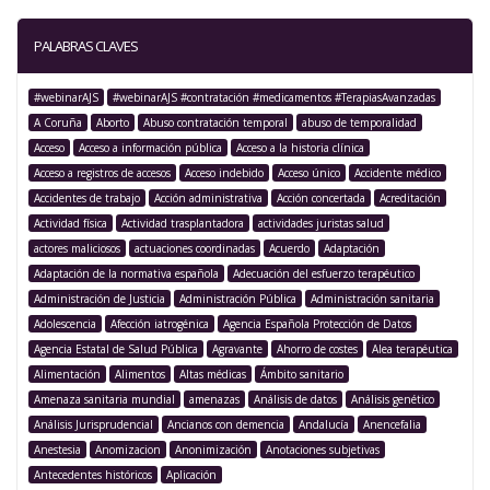
PALABRAS CLAVES
#webinarAJS
#webinarAJS #contratación #medicamentos #TerapiasAvanzadas
A Coruña
Aborto
Abuso contratación temporal
abuso de temporalidad
Acceso
Acceso a información pública
Acceso a la historia clínica
Acceso a registros de accesos
Acceso indebido
Acceso único
Accidente médico
Accidentes de trabajo
Acción administrativa
Acción concertada
Acreditación
Actividad física
Actividad trasplantadora
actividades juristas salud
actores maliciosos
actuaciones coordinadas
Acuerdo
Adaptación
Adaptación de la normativa española
Adecuación del esfuerzo terapéutico
Administración de Justicia
Administración Pública
Administración sanitaria
Adolescencia
Afección iatrogénica
Agencia Española Protección de Datos
Agencia Estatal de Salud Pública
Agravante
Ahorro de costes
Alea terapéutica
Alimentación
Alimentos
Altas médicas
Ámbito sanitario
Amenaza sanitaria mundial
amenazas
Análisis de datos
Análisis genético
Análisis Jurisprudencial
Ancianos con demencia
Andalucía
Anencefalia
Anestesia
Anomizacion
Anonimización
Anotaciones subjetivas
Antecedentes históricos
Aplicación