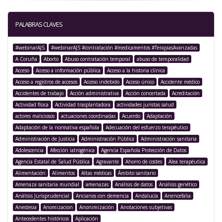
PALABRAS CLAVES
#webinarAJS
#webinarAJS #contratación #medicamentos #TerapiasAvanzadas
A Coruña
Aborto
Abuso contratación temporal
abuso de temporalidad
Acceso
Acceso a información pública
Acceso a la historia clínica
Acceso a registros de accesos
Acceso indebido
Acceso único
Accidente médico
Accidentes de trabajo
Acción administrativa
Acción concertada
Acreditación
Actividad física
Actividad trasplantadora
actividades juristas salud
actores maliciosos
actuaciones coordinadas
Acuerdo
Adaptación
Adaptación de la normativa española
Adecuación del esfuerzo terapéutico
Administración de Justicia
Administración Pública
Administración sanitaria
Adolescencia
Afección iatrogénica
Agencia Española Protección de Datos
Agencia Estatal de Salud Pública
Agravante
Ahorro de costes
Alea terapéutica
Alimentación
Alimentos
Altas médicas
Ámbito sanitario
Amenaza sanitaria mundial
amenazas
Análisis de datos
Análisis genético
Análisis Jurisprudencial
Ancianos con demencia
Andalucía
Anencefalia
Anestesia
Anomizacion
Anonimización
Anotaciones subjetivas
Antecedentes históricos
Aplicación