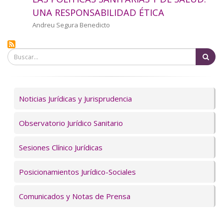
a
UNA RESPONSABILIDAD ÉTICA
la
Autor/a
Andreu Segura Benedicto
navegación
Bu
Servicios
Noticias Jurídicas y Jurisprudencia
Observatorio Jurídico Sanitario
Sesiones Clínico Jurídicas
Posicionamientos Jurídico-Sociales
Comunicados y Notas de Prensa