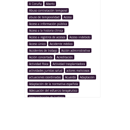
A Coruña
Aborto
Abuso contratación temporal
abuso de temporalidad
Acceso
Acceso a información pública
Acceso a la historia clínica
Acceso a registros de accesos
Acceso indebido
Acceso único
Accidente médico
Accidentes de trabajo
Acción administrativa
Acción concertada
Acreditación
Actividad física
Actividad trasplantadora
actividades juristas salud
actores maliciosos
actuaciones coordinadas
Acuerdo
Adaptación
Adaptación de la normativa española
Adecuación del esfuerzo terapéutico
Administración de Justicia
Administración Pública
Administración sanitaria
Adolescencia
Afección iatrogénica
Agencia Española Protección de Datos