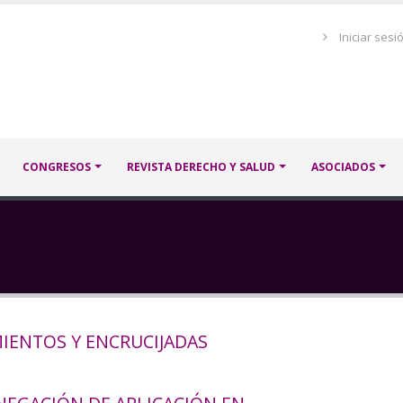
Menú
Iniciar sesi
de
cuenta
de
usuario
CONGRESOS
REVISTA DERECHO Y SALUD
ASOCIADOS
MIENTOS Y ENCRUCIJADAS