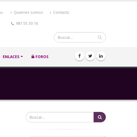
ón
Quienes somos
Contacto
981 55 30 16
Buscar
ENLACES
FOROS
Buscar