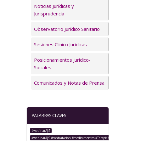
Servicios
Noticias Jurídicas y
Jurisprudencia
Observatorio Jurídico Sanitario
Sesiones Clínico Jurídicas
Posicionamientos Jurídico-
Sociales
Comunicados y Notas de Prensa
PALABRAS CLAVES
#webinarAJS
#webinarAJS #contratación #medicamentos #TerapiasAvanzadas