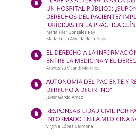
TERAPIAS ALTERNATIVAS LA DE
la
UN HOSPITAL PÚBLICO: ¿SUPO
DERECHOS DEL PACIENTE? IMPL
navegación
JURÍDICAS EN LA PRÁCTICA CLÍN
Autor/a
María Pilar González Rey
María Luisa Albelda de la Haza
EL DERECHO A LA INFORMACIÓ
ENTRE LA MEDICINA Y EL DERE
Autor/a
Arantzazu Vicandi Martínez
AUTONOMÍA DEL PACIENTE Y R
DERECHO A DECIR "NO"
Autor/a
Javier García Amez
RESPONSABILIDAD CIVIL POR 
INFORMADO EN LA MEDICINA S
Autor/a
Virginia López Carmona