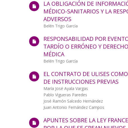
LA OBLIGACIÓN DE INFORMACI
MÉDICO-SANITARIOS Y LA RES
ADVERSOS
Autor/a
Belén Trigo García
RESPONSABILIDAD POR EVENTO
TARDÍO O ERRÓNEO Y DERECHO
MÉDICA
Autor/a
Belén Trigo García
EL CONTRATO DE ULISES COM
DE INSTRUCCIONES PREVIAS
Autor/a
María José Ayala Vargas
Pablo Vigueras Paredes
José Ramón Salcedo Hernández
Juan Antonio Fernández Campos
APUNTES SOBRE LA LEY FRANCE
POR LA QUE SE CREAN NUEVOS