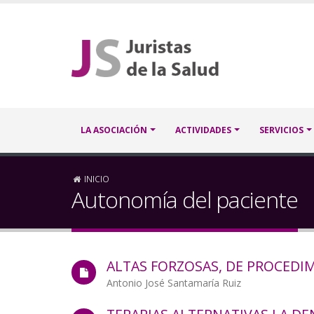
Pasar
al
contenido
principal
Navegación
LA ASOCIACIÓN
ACTIVIDADES
SERVICIOS
principal
Sobrescribir
INICIO
Autonomía del paciente
enlaces
de
ALTAS FORZOSAS, DE PROCEDI
ayuda
Autor/a
Antonio José Santamaría Ruiz
a