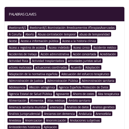
PALABRAS CLAVES
#webinarAJS
#webinarAJS #contratación #medicamentos #TerapiasAvanzadas
A Coruña
Aborto
Abuso contratación temporal
abuso de temporalidad
Acceso
Acceso a información pública
Acceso a la historia clínica
Acceso a registros de accesos
Acceso indebido
Acceso único
Accidente médico
Accidentes de trabajo
Acción administrativa
Acción concertada
Acreditación
Actividad física
Actividad trasplantadora
actividades juristas salud
actores maliciosos
actuaciones coordinadas
Acuerdo
Adaptación
Adaptación de la normativa española
Adecuación del esfuerzo terapéutico
Administración de Justicia
Administración Pública
Administración sanitaria
Adolescencia
Afección iatrogénica
Agencia Española Protección de Datos
Agencia Estatal de Salud Pública
Agravante
Ahorro de costes
Alea terapéutica
Alimentación
Alimentos
Altas médicas
Ámbito sanitario
Amenaza sanitaria mundial
amenazas
Análisis de datos
Análisis genético
Análisis Jurisprudencial
Ancianos con demencia
Andalucía
Anencefalia
Anestesia
Anomizacion
Anonimización
Anotaciones subjetivas
Antecedentes históricos
Aplicación