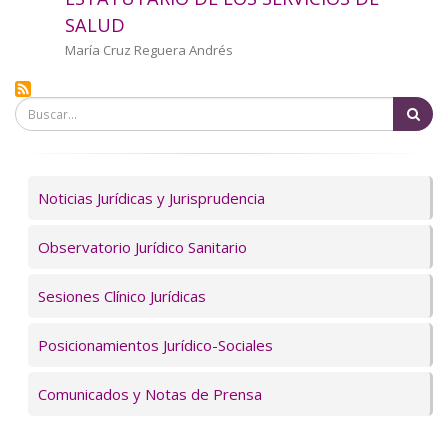
a
SALUD
la
Autor/a
María Cruz Reguera Andrés
navegación
Bu
Servicios
Noticias Jurídicas y Jurisprudencia
Observatorio Jurídico Sanitario
Sesiones Clínico Jurídicas
Posicionamientos Jurídico-Sociales
Comunicados y Notas de Prensa