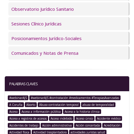
Observatorio Jurídico Sanitario
Sesiones Clínico Jurídicas
Posicionamientos Jurídico-Sociales
Comunicados y Notas de Prensa
PALABRAS CLAVES
#webinarAJS
#webinarAJS #contratación #medicamentos #TerapiasAvanzadas
A Coruña
Aborto
Abuso contratación temporal
abuso de temporalidad
Acceso
Acceso a información pública
Acceso a la historia clínica
Acceso a registros de accesos
Acceso indebido
Acceso único
Accidente médico
Accidentes de trabajo
Acción administrativa
Acción concertada
Acreditación
Actividad física
Actividad trasplantadora
actividades juristas salud