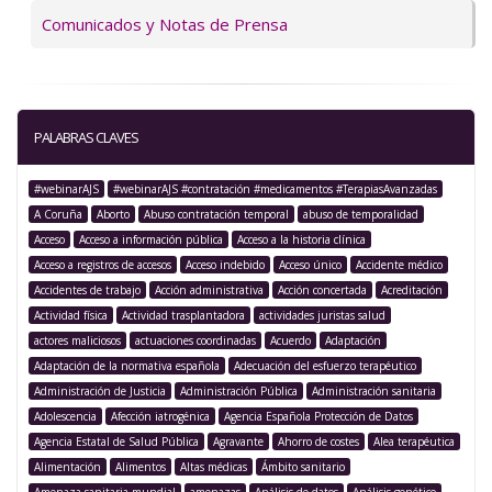
Comunicados y Notas de Prensa
PALABRAS CLAVES
#webinarAJS
#webinarAJS #contratación #medicamentos #TerapiasAvanzadas
A Coruña
Aborto
Abuso contratación temporal
abuso de temporalidad
Acceso
Acceso a información pública
Acceso a la historia clínica
Acceso a registros de accesos
Acceso indebido
Acceso único
Accidente médico
Accidentes de trabajo
Acción administrativa
Acción concertada
Acreditación
Actividad física
Actividad trasplantadora
actividades juristas salud
actores maliciosos
actuaciones coordinadas
Acuerdo
Adaptación
Adaptación de la normativa española
Adecuación del esfuerzo terapéutico
Administración de Justicia
Administración Pública
Administración sanitaria
Adolescencia
Afección iatrogénica
Agencia Española Protección de Datos
Agencia Estatal de Salud Pública
Agravante
Ahorro de costes
Alea terapéutica
Alimentación
Alimentos
Altas médicas
Ámbito sanitario