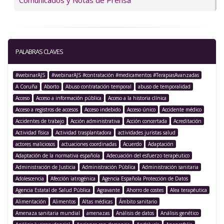
Comunicados y Notas de Prensa
PALABRAS CLAVES
#webinarAJS
#webinarAJS #contratación #medicamentos #TerapiasAvanzadas
A Coruña
Aborto
Abuso contratación temporal
abuso de temporalidad
Acceso
Acceso a información pública
Acceso a la historia clínica
Acceso a registros de accesos
Acceso indebido
Acceso único
Accidente médico
Accidentes de trabajo
Acción administrativa
Acción concertada
Acreditación
Actividad física
Actividad trasplantadora
actividades juristas salud
actores maliciosos
actuaciones coordinadas
Acuerdo
Adaptación
Adaptación de la normativa española
Adecuación del esfuerzo terapéutico
Administración de Justicia
Administración Pública
Administración sanitaria
Adolescencia
Afección iatrogénica
Agencia Española Protección de Datos
Agencia Estatal de Salud Pública
Agravante
Ahorro de costes
Alea terapéutica
Alimentación
Alimentos
Altas médicas
Ámbito sanitario
Amenaza sanitaria mundial
amenazas
Análisis de datos
Análisis genético