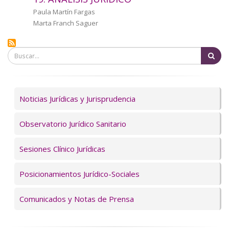
a
Autor/a
Paula Martín Fargas
Marta Franch Saguer
la
navegación
Bu
Servicios
Noticias Jurídicas y Jurisprudencia
Observatorio Jurídico Sanitario
Sesiones Clínico Jurídicas
Posicionamientos Jurídico-Sociales
Comunicados y Notas de Prensa