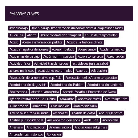
PALABRAS CLAVES
#webinarAJS
#webinarAJS #contratación #medicamentos #TerapiasAvanzadas
A Coruña
Aborto
Abuso contratación temporal
abuso de temporalidad
Acceso
Acceso a información pública
Acceso a la historia clínica
Acceso a registros de accesos
Acceso indebido
Acceso único
Accidente médico
Accidentes de trabajo
Acción administrativa
Acción concertada
Acreditación
Actividad física
Actividad trasplantadora
actividades juristas salud
actores maliciosos
actuaciones coordinadas
Acuerdo
Adaptación
Adaptación de la normativa española
Adecuación del esfuerzo terapéutico
Administración de Justicia
Administración Pública
Administración sanitaria
Adolescencia
Afección iatrogénica
Agencia Española Protección de Datos
Agencia Estatal de Salud Pública
Agravante
Ahorro de costes
Alea terapéutica
Alimentación
Alimentos
Altas médicas
Ámbito sanitario
Amenaza sanitaria mundial
amenazas
Análisis de datos
Análisis genético
Análisis Jurisprudencial
Ancianos con demencia
Andalucía
Anencefalia
Anestesia
Anomizacion
Anonimización
Anotaciones subjetivas
Antecedentes históricos
Aplicación