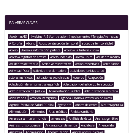
PALABRAS CLAVES
#webinarAJS
#webinarAJS #contratación #medicamentos #TerapiasAvanzadas
A Coruña
Aborto
Abuso contratación temporal
abuso de temporalidad
Acceso
Acceso a información pública
Acceso a la historia clínica
Acceso a registros de accesos
Acceso indebido
Acceso único
Accidente médico
Accidentes de trabajo
Acción administrativa
Acción concertada
Acreditación
Actividad física
Actividad trasplantadora
actividades juristas salud
actores maliciosos
actuaciones coordinadas
Acuerdo
Adaptación
Adaptación de la normativa española
Adecuación del esfuerzo terapéutico
Administración de Justicia
Administración Pública
Administración sanitaria
Adolescencia
Afección iatrogénica
Agencia Española Protección de Datos
Agencia Estatal de Salud Pública
Agravante
Ahorro de costes
Alea terapéutica
Alimentación
Alimentos
Altas médicas
Ámbito sanitario
Amenaza sanitaria mundial
amenazas
Análisis de datos
Análisis genético
Análisis Jurisprudencial
Ancianos con demencia
Andalucía
Anencefalia
Anestesia
Anomizacion
Anonimización
Anotaciones subjetivas