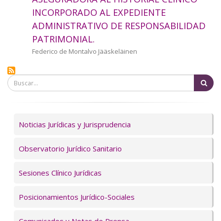
a
INCORPORADO AL EXPEDIENTE
ADMINISTRATIVO DE RESPONSABILIDAD
la
PATRIMONIAL.
navegación
Autor/a
Federico de Montalvo Jääskeläinen
Bu
Servicios
Noticias Jurídicas y Jurisprudencia
Observatorio Jurídico Sanitario
Sesiones Clínico Jurídicas
Posicionamientos Jurídico-Sociales