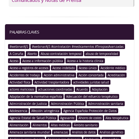
Comunicados y Notas de Prensa
PALABRAS CLAVES
#webinarAJS
#webinarAJS #contratación #medicamentos #TerapiasAvanzadas
A Coruña
Aborto
Abuso contratación temporal
abuso de temporalidad
Acceso
Acceso a información pública
Acceso a la historia clínica
Acceso a registros de accesos
Acceso indebido
Acceso único
Accidente médico
Accidentes de trabajo
Acción administrativa
Acción concertada
Acreditación
Actividad física
Actividad trasplantadora
actividades juristas salud
actores maliciosos
actuaciones coordinadas
Acuerdo
Adaptación
Adaptación de la normativa española
Adecuación del esfuerzo terapéutico
Administración de Justicia
Administración Pública
Administración sanitaria
Adolescencia
Afección iatrogénica
Agencia Española Protección de Datos
Agencia Estatal de Salud Pública
Agravante
Ahorro de costes
Alea terapéutica
Alimentación
Alimentos
Altas médicas
Ámbito sanitario
Amenaza sanitaria mundial
amenazas
Análisis de datos
Análisis genético