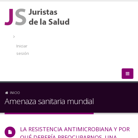
Pasar
al
contenido
principal
Menú
de
Iniciar
cuenta
sesión
de
usuario
Sobrescribir
INICIO
Amenaza sanitaria mundial
enlaces
de
LA RESISTENCIA ANTIMICROBIANA Y POR
ayuda
QUÉ DEBERÍA PREOCUPARNOS. UNA