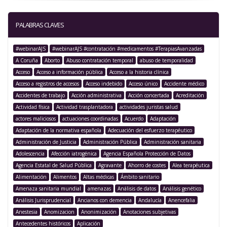
PALABRAS CLAVES
#webinarAJS
#webinarAJS #contratación #medicamentos #TerapiasAvanzadas
A Coruña
Aborto
Abuso contratación temporal
abuso de temporalidad
Acceso
Acceso a información pública
Acceso a la historia clínica
Acceso a registros de accesos
Acceso indebido
Acceso único
Accidente médico
Accidentes de trabajo
Acción administrativa
Acción concertada
Acreditación
Actividad física
Actividad trasplantadora
actividades juristas salud
actores maliciosos
actuaciones coordinadas
Acuerdo
Adaptación
Adaptación de la normativa española
Adecuación del esfuerzo terapéutico
Administración de Justicia
Administración Pública
Administración sanitaria
Adolescencia
Afección iatrogénica
Agencia Española Protección de Datos
Agencia Estatal de Salud Pública
Agravante
Ahorro de costes
Alea terapéutica
Alimentación
Alimentos
Altas médicas
Ámbito sanitario
Amenaza sanitaria mundial
amenazas
Análisis de datos
Análisis genético
Análisis Jurisprudencial
Ancianos con demencia
Andalucía
Anencefalia
Anestesia
Anomizacion
Anonimización
Anotaciones subjetivas
Antecedentes históricos
Aplicación