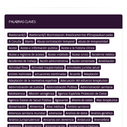
PALABRAS CLAVES
#webinarAJS
#webinarAJS #contratación #medicamentos #TerapiasAvanzadas
A Coruña
Aborto
Abuso contratación temporal
abuso de temporalidad
Acceso
Acceso a información pública
Acceso a la historia clínica
Acceso a registros de accesos
Acceso indebido
Acceso único
Accidente médico
Accidentes de trabajo
Acción administrativa
Acción concertada
Acreditación
Actividad física
Actividad trasplantadora
actividades juristas salud
actores maliciosos
actuaciones coordinadas
Acuerdo
Adaptación
Adaptación de la normativa española
Adecuación del esfuerzo terapéutico
Administración de Justicia
Administración Pública
Administración sanitaria
Adolescencia
Afección iatrogénica
Agencia Española Protección de Datos
Agencia Estatal de Salud Pública
Agravante
Ahorro de costes
Alea terapéutica
Alimentación
Alimentos
Altas médicas
Ámbito sanitario
Amenaza sanitaria mundial
amenazas
Análisis de datos
Análisis genético
Análisis Jurisprudencial
Ancianos con demencia
Andalucía
Anencefalia
Anestesia
Anomizacion
Anonimización
Anotaciones subjetivas