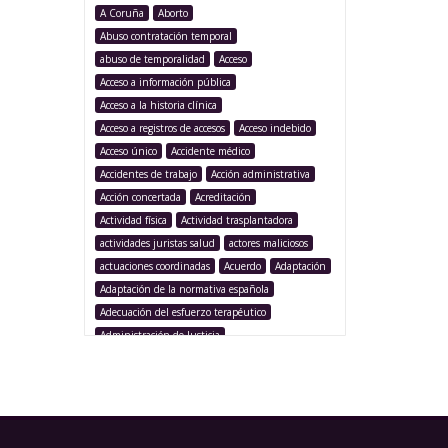
A Coruña
Aborto
Abuso contratación temporal
abuso de temporalidad
Acceso
Acceso a información pública
Acceso a la historia clínica
Acceso a registros de accesos
Acceso indebido
Acceso único
Accidente médico
Accidentes de trabajo
Acción administrativa
Acción concertada
Acreditación
Actividad física
Actividad trasplantadora
actividades juristas salud
actores maliciosos
actuaciones coordinadas
Acuerdo
Adaptación
Adaptación de la normativa española
Adecuación del esfuerzo terapéutico
Administración de Justicia
Administración Pública
Administración sanitaria
Adolescencia
Afección iatrogénica
Agencia Española Protección de Datos