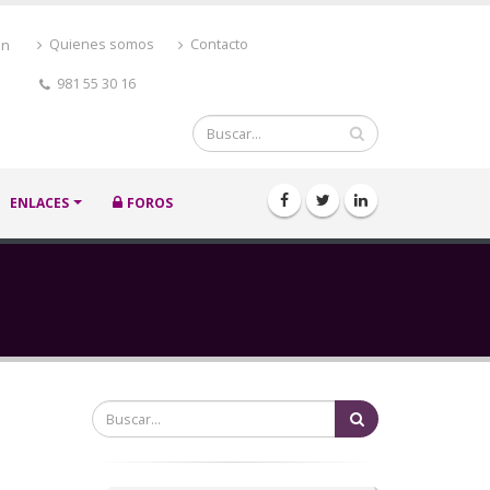
ón
Quienes somos
Contacto
981 55 30 16
Buscar
ENLACES
FOROS
Buscar