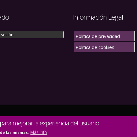
ado
Información Legal
r sesión
Política de privacidad
Política de cookies
 los derechos reservados.
 para mejorar la experiencia del usuario
Más info
 de las mismas.