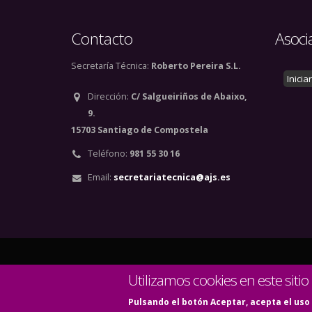
Contacto
Asoci
Secretaría Técnica:
Roberto Pereira S.L.
Inicia
Dirección:
C/ Salgueiriños de Abaixo,
9.
15703 Santiago de Compostela
Teléfono:
981 55 30 16
Email:
secretariatecnica@ajs.es
© Copyright 2020. Todos
Utilizamos cookies en este sitio
Pulsando el botón Aceptar, acepta el uso