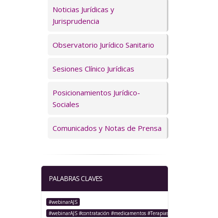
Servicios
Noticias Jurídicas y
Jurisprudencia
Observatorio Jurídico Sanitario
Sesiones Clínico Jurídicas
Posicionamientos Jurídico-
Sociales
Comunicados y Notas de Prensa
PALABRAS CLAVES
#webinarAJS
#webinarAJS #contratación #medicamentos #TerapiasAvanzadas