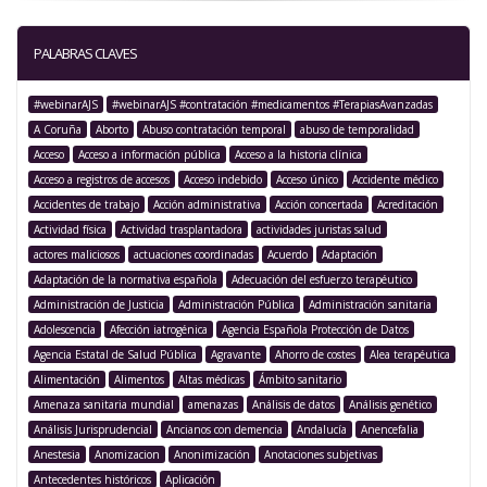
PALABRAS CLAVES
#webinarAJS
#webinarAJS #contratación #medicamentos #TerapiasAvanzadas
A Coruña
Aborto
Abuso contratación temporal
abuso de temporalidad
Acceso
Acceso a información pública
Acceso a la historia clínica
Acceso a registros de accesos
Acceso indebido
Acceso único
Accidente médico
Accidentes de trabajo
Acción administrativa
Acción concertada
Acreditación
Actividad física
Actividad trasplantadora
actividades juristas salud
actores maliciosos
actuaciones coordinadas
Acuerdo
Adaptación
Adaptación de la normativa española
Adecuación del esfuerzo terapéutico
Administración de Justicia
Administración Pública
Administración sanitaria
Adolescencia
Afección iatrogénica
Agencia Española Protección de Datos
Agencia Estatal de Salud Pública
Agravante
Ahorro de costes
Alea terapéutica
Alimentación
Alimentos
Altas médicas
Ámbito sanitario
Amenaza sanitaria mundial
amenazas
Análisis de datos
Análisis genético
Análisis Jurisprudencial
Ancianos con demencia
Andalucía
Anencefalia
Anestesia
Anomizacion
Anonimización
Anotaciones subjetivas
Antecedentes históricos
Aplicación