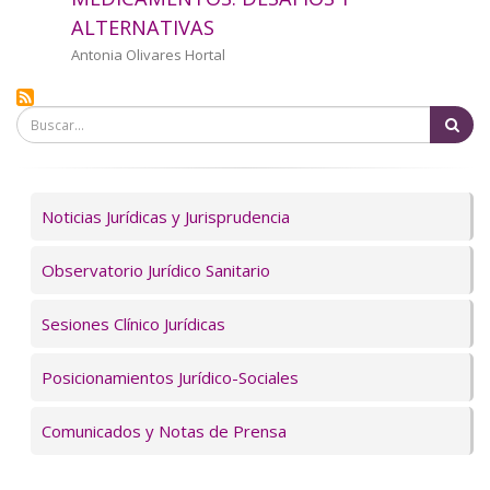
a
ALTERNATIVAS
la
Autor/a
Antonia Olivares Hortal
navegación
Bu
Servicios
Noticias Jurídicas y Jurisprudencia
Observatorio Jurídico Sanitario
Sesiones Clínico Jurídicas
Posicionamientos Jurídico-Sociales
Comunicados y Notas de Prensa