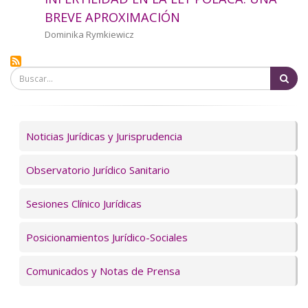
a
BREVE APROXIMACIÓN
la
Autor/a
Dominika Rymkiewicz
navegación
Bu
Servicios
Noticias Jurídicas y Jurisprudencia
Observatorio Jurídico Sanitario
Sesiones Clínico Jurídicas
Posicionamientos Jurídico-Sociales
Comunicados y Notas de Prensa