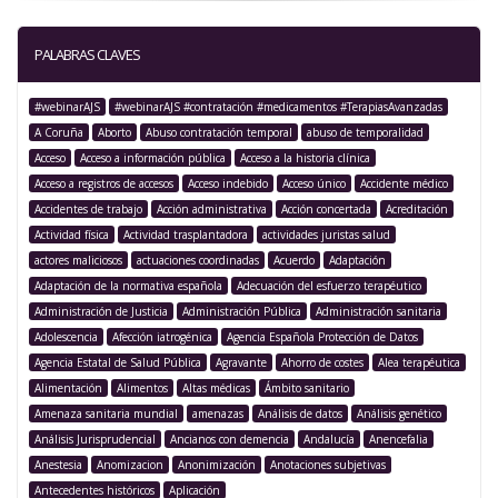
PALABRAS CLAVES
#webinarAJS
#webinarAJS #contratación #medicamentos #TerapiasAvanzadas
A Coruña
Aborto
Abuso contratación temporal
abuso de temporalidad
Acceso
Acceso a información pública
Acceso a la historia clínica
Acceso a registros de accesos
Acceso indebido
Acceso único
Accidente médico
Accidentes de trabajo
Acción administrativa
Acción concertada
Acreditación
Actividad física
Actividad trasplantadora
actividades juristas salud
actores maliciosos
actuaciones coordinadas
Acuerdo
Adaptación
Adaptación de la normativa española
Adecuación del esfuerzo terapéutico
Administración de Justicia
Administración Pública
Administración sanitaria
Adolescencia
Afección iatrogénica
Agencia Española Protección de Datos
Agencia Estatal de Salud Pública
Agravante
Ahorro de costes
Alea terapéutica
Alimentación
Alimentos
Altas médicas
Ámbito sanitario
Amenaza sanitaria mundial
amenazas
Análisis de datos
Análisis genético
Análisis Jurisprudencial
Ancianos con demencia
Andalucía
Anencefalia
Anestesia
Anomizacion
Anonimización
Anotaciones subjetivas
Antecedentes históricos
Aplicación