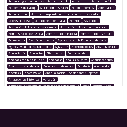
Acceso a registros de accesos
Acceso indebido
Acceso único
Accidente médico
Accidentes de trabajo
Acción administrativa
Acción concertada
Acreditación
Actividad física
Actividad trasplantadora
actividades juristas salud
actores maliciosos
actuaciones coordinadas
Acuerdo
Adaptación
Adaptación de la normativa española
Adecuación del esfuerzo terapéutico
Administración de Justicia
Administración Pública
Administración sanitaria
Adolescencia
Afección iatrogénica
Agencia Española Protección de Datos
Agencia Estatal de Salud Pública
Agravante
Ahorro de costes
Alea terapéutica
Alimentación
Alimentos
Altas médicas
Ámbito sanitario
Amenaza sanitaria mundial
amenazas
Análisis de datos
Análisis genético
Análisis Jurisprudencial
Ancianos con demencia
Andalucía
Anencefalia
Anestesia
Anomizacion
Anonimización
Anotaciones subjetivas
Antecedentes históricos
Aplicación
Aplicación informática de reclamaciones patrimoniales
Apps
Aptitud laboral
Argentina
Argumentación legislativa
Asegurado
Aseguramiento
Asistencia
Asistencia médica
Asistencia sanitaria
Asistencia sanitaria pública
Asistencia sanitaria transfronteriza
Asistencia transfronteriza
Asociación Juristas de la Salud
Asociación para la innovación
Asociación Transatlántica de Comercio e Inversión
Asunto C-103
Asunto C-429
Asunto mediable
ataques de ransomware
Atención espiritual