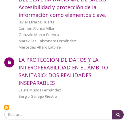
a
Accesibilidad y protección de la
información como elementos clave.
la
Autor/a
Javier Etreros Huerta
navegación
Carmen Alonso Villar
Gonzalo Marco Cuenca
Maravillas Cabronero Fernández
Mercedes Alfaro Latorre
LA PROTECCIÓN DE DATOS Y LA
INTEROPERABILIDAD EN EL ÁMBITO
SANITARIO: DOS REALIDADES
INSEPARABLES
Autor/a
Laura Muñoz Fernández
Sergio Gallego Riestra
Bu