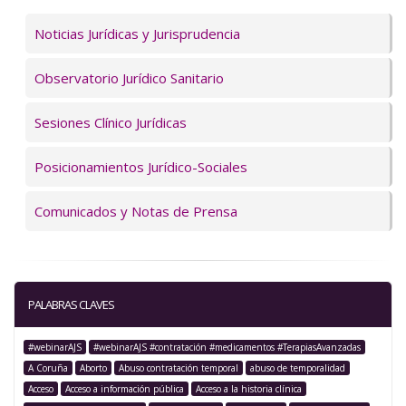
Servicios
Noticias Jurídicas y Jurisprudencia
Observatorio Jurídico Sanitario
Sesiones Clínico Jurídicas
Posicionamientos Jurídico-Sociales
Comunicados y Notas de Prensa
PALABRAS CLAVES
#webinarAJS
#webinarAJS #contratación #medicamentos #TerapiasAvanzadas
A Coruña
Aborto
Abuso contratación temporal
abuso de temporalidad
Acceso
Acceso a información pública
Acceso a la historia clínica