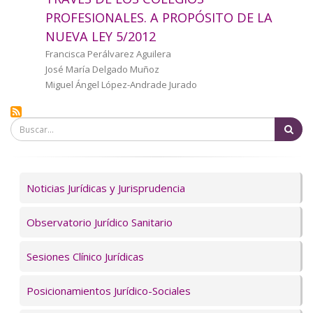
a
PROFESIONALES. A PROPÓSITO DE LA
NUEVA LEY 5/2012
la
Autor/a
Francisca Perálvarez Aguilera
navegación
José María Delgado Muñoz
Miguel Ángel López-Andrade Jurado
Bu
Servicios
Noticias Jurídicas y Jurisprudencia
Observatorio Jurídico Sanitario
Sesiones Clínico Jurídicas
Posicionamientos Jurídico-Sociales