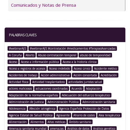
Comunicados y Notas de Prensa
PALABRAS CLAVES
#webinarAJS
#webinarAJS #contratación #medicamentos #TerapiasAvanzadas
A Coruña
Aborto
Abuso contratación temporal
abuso de temporalidad
Acceso
Acceso a información pública
Acceso a la historia clínica
Acceso a registros de accesos
Acceso indebido
Acceso único
Accidente médico
Accidentes de trabajo
Acción administrativa
Acción concertada
Acreditación
Actividad física
Actividad trasplantadora
actividades juristas salud
actores maliciosos
actuaciones coordinadas
Acuerdo
Adaptación
Adaptación de la normativa española
Adecuación del esfuerzo terapéutico
Administración de Justicia
Administración Pública
Administración sanitaria
Adolescencia
Afección iatrogénica
Agencia Española Protección de Datos
Agencia Estatal de Salud Pública
Agravante
Ahorro de costes
Alea terapéutica
Alimentación
Alimentos
Altas médicas
Ámbito sanitario
Amenaza sanitaria mundial
amenazas
Análisis de datos
Análisis genético