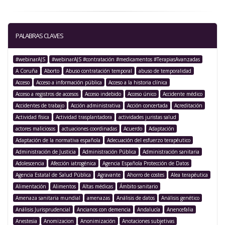
PALABRAS CLAVES
#webinarAJS
#webinarAJS #contratación #medicamentos #TerapiasAvanzadas
A Coruña
Aborto
Abuso contratación temporal
abuso de temporalidad
Acceso
Acceso a información pública
Acceso a la historia clínica
Acceso a registros de accesos
Acceso indebido
Acceso único
Accidente médico
Accidentes de trabajo
Acción administrativa
Acción concertada
Acreditación
Actividad física
Actividad trasplantadora
actividades juristas salud
actores maliciosos
actuaciones coordinadas
Acuerdo
Adaptación
Adaptación de la normativa española
Adecuación del esfuerzo terapéutico
Administración de Justicia
Administración Pública
Administración sanitaria
Adolescencia
Afección iatrogénica
Agencia Española Protección de Datos
Agencia Estatal de Salud Pública
Agravante
Ahorro de costes
Alea terapéutica
Alimentación
Alimentos
Altas médicas
Ámbito sanitario
Amenaza sanitaria mundial
amenazas
Análisis de datos
Análisis genético
Análisis Jurisprudencial
Ancianos con demencia
Andalucía
Anencefalia
Anestesia
Anomizacion
Anonimización
Anotaciones subjetivas