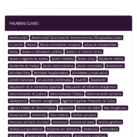
PALABRAS CLAVES
#webinarAJS
#webinarAJS #contratación #medicamentos #TerapiasAvanzadas
A Coruña
Aborto
Abuso contratación temporal
abuso de temporalidad
Acceso
Acceso a información pública
Acceso a la historia clínica
Acceso a registros de accesos
Acceso indebido
Acceso único
Accidente médico
Accidentes de trabajo
Acción administrativa
Acción concertada
Acreditación
Actividad física
Actividad trasplantadora
actividades juristas salud
actores maliciosos
actuaciones coordinadas
Acuerdo
Adaptación
Adaptación de la normativa española
Adecuación del esfuerzo terapéutico
Administración de Justicia
Administración Pública
Administración sanitaria
Adolescencia
Afección iatrogénica
Agencia Española Protección de Datos
Agencia Estatal de Salud Pública
Agravante
Ahorro de costes
Alea terapéutica
Alimentación
Alimentos
Altas médicas
Ámbito sanitario
Amenaza sanitaria mundial
amenazas
Análisis de datos
Análisis genético
Análisis Jurisprudencial
Ancianos con demencia
Andalucía
Anencefalia
Anestesia
Anomizacion
Anonimización
Anotaciones subjetivas