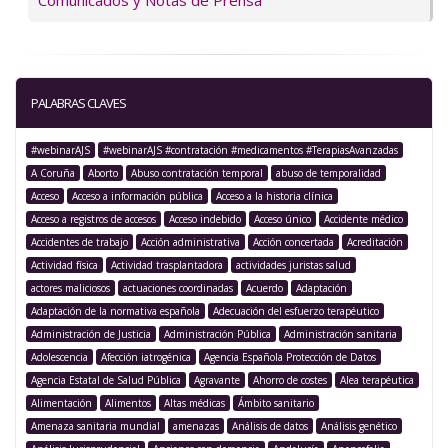
Comunicados y Notas de Prensa
PALABRAS CLAVES
#webinarAJS
#webinarAJS #contratación #medicamentos #TerapiasAvanzadas
A Coruña
Aborto
Abuso contratación temporal
abuso de temporalidad
Acceso
Acceso a información pública
Acceso a la historia clínica
Acceso a registros de accesos
Acceso indebido
Acceso único
Accidente médico
Accidentes de trabajo
Acción administrativa
Acción concertada
Acreditación
Actividad física
Actividad trasplantadora
actividades juristas salud
actores maliciosos
actuaciones coordinadas
Acuerdo
Adaptación
Adaptación de la normativa española
Adecuación del esfuerzo terapéutico
Administración de Justicia
Administración Pública
Administración sanitaria
Adolescencia
Afección iatrogénica
Agencia Española Protección de Datos
Agencia Estatal de Salud Pública
Agravante
Ahorro de costes
Alea terapéutica
Alimentación
Alimentos
Altas médicas
Ámbito sanitario
Amenaza sanitaria mundial
amenazas
Análisis de datos
Análisis genético