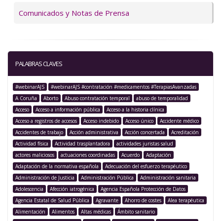
Comunicados y Notas de Prensa
PALABRAS CLAVES
#webinarAJS
#webinarAJS #contratación #medicamentos #TerapiasAvanzadas
A Coruña
Aborto
Abuso contratación temporal
abuso de temporalidad
Acceso
Acceso a información pública
Acceso a la historia clínica
Acceso a registros de accesos
Acceso indebido
Acceso único
Accidente médico
Accidentes de trabajo
Acción administrativa
Acción concertada
Acreditación
Actividad física
Actividad trasplantadora
actividades juristas salud
actores maliciosos
actuaciones coordinadas
Acuerdo
Adaptación
Adaptación de la normativa española
Adecuación del esfuerzo terapéutico
Administración de Justicia
Administración Pública
Administración sanitaria
Adolescencia
Afección iatrogénica
Agencia Española Protección de Datos
Agencia Estatal de Salud Pública
Agravante
Ahorro de costes
Alea terapéutica
Alimentación
Alimentos
Altas médicas
Ámbito sanitario