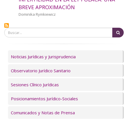
a
BREVE APROXIMACIÓN
la
Autor/a
Dominika Rymkiewicz
navegación
Bu
Servicios
Noticias Jurídicas y Jurisprudencia
Observatorio Jurídico Sanitario
Sesiones Clínico Jurídicas
Posicionamientos Jurídico-Sociales
Comunicados y Notas de Prensa