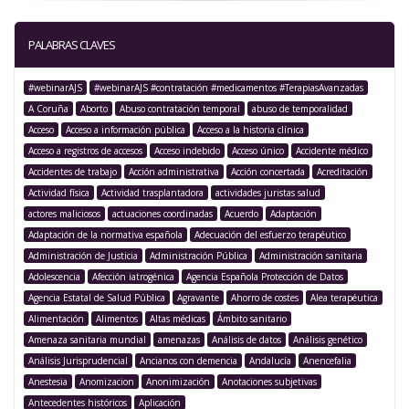
PALABRAS CLAVES
#webinarAJS
#webinarAJS #contratación #medicamentos #TerapiasAvanzadas
A Coruña
Aborto
Abuso contratación temporal
abuso de temporalidad
Acceso
Acceso a información pública
Acceso a la historia clínica
Acceso a registros de accesos
Acceso indebido
Acceso único
Accidente médico
Accidentes de trabajo
Acción administrativa
Acción concertada
Acreditación
Actividad física
Actividad trasplantadora
actividades juristas salud
actores maliciosos
actuaciones coordinadas
Acuerdo
Adaptación
Adaptación de la normativa española
Adecuación del esfuerzo terapéutico
Administración de Justicia
Administración Pública
Administración sanitaria
Adolescencia
Afección iatrogénica
Agencia Española Protección de Datos
Agencia Estatal de Salud Pública
Agravante
Ahorro de costes
Alea terapéutica
Alimentación
Alimentos
Altas médicas
Ámbito sanitario
Amenaza sanitaria mundial
amenazas
Análisis de datos
Análisis genético
Análisis Jurisprudencial
Ancianos con demencia
Andalucía
Anencefalia
Anestesia
Anomizacion
Anonimización
Anotaciones subjetivas
Antecedentes históricos
Aplicación