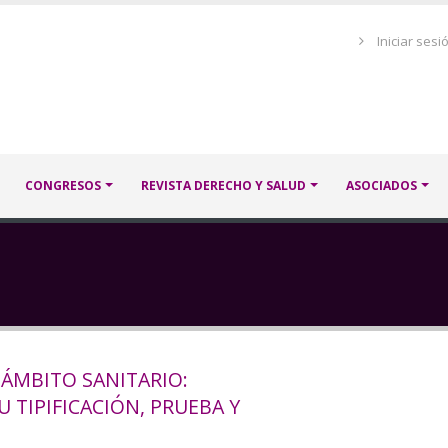
Menú
Iniciar sesi
de
cuenta
de
usuario
CONGRESOS
REVISTA DERECHO Y SALUD
ASOCIADOS
 ÁMBITO SANITARIO:
 TIPIFICACIÓN, PRUEBA Y