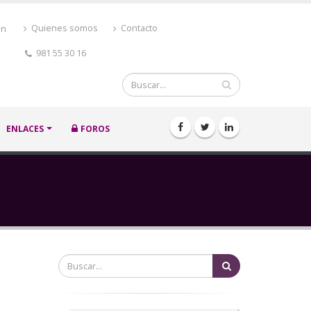
ón
Quienes somos
Contacto
981 55 30 16
Buscar
ENLACES
FOROS
Buscar