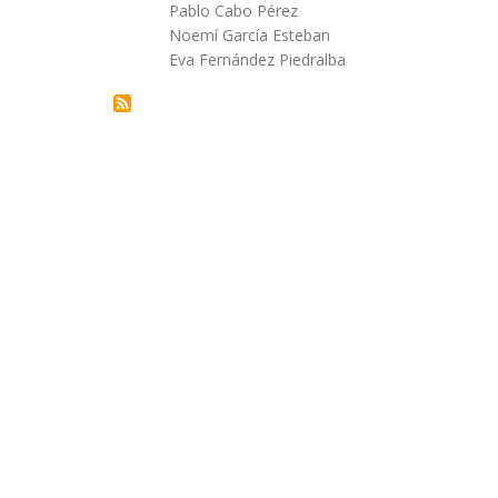
Autor/a
Pablo Cabo Pérez
la
Noemí García Esteban
Eva Fernández Piedralba
navegación