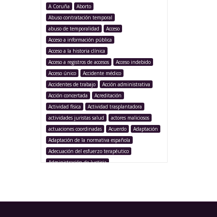
A Coruña
Aborto
Abuso contratación temporal
abuso de temporalidad
Acceso
Acceso a información pública
Acceso a la historia clínica
Acceso a registros de accesos
Acceso indebido
Acceso único
Accidente médico
Accidentes de trabajo
Acción administrativa
Acción concertada
Acreditación
Actividad física
Actividad trasplantadora
actividades juristas salud
actores maliciosos
actuaciones coordinadas
Acuerdo
Adaptación
Adaptación de la normativa española
Adecuación del esfuerzo terapéutico
Administración de Justicia
Administración Pública
Administración sanitaria
Adolescencia
Afección iatrogénica
Agencia Española Protección de Datos