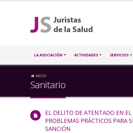
Pasar
al
contenido
principal
Navegación
LA ASOCIACIÓN
ACTIVIDADES
SERVICIOS
principal
Sobrescribir
INICIO
Sanitario
enlaces
de
EL DELITO DE ATENTADO EN EL
ayuda
PROBLEMAS PRÁCTICOS PARA SU
a
SANCIÓN