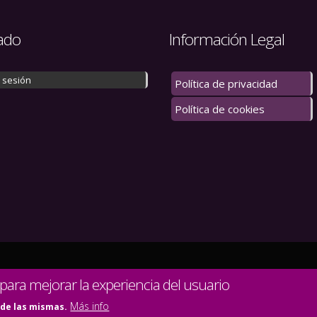
ado
Información Legal
r sesión
Política de privacidad
Política de cookies
 los derechos reservados.
 para mejorar la experiencia del usuario
Más info
 de las mismas.