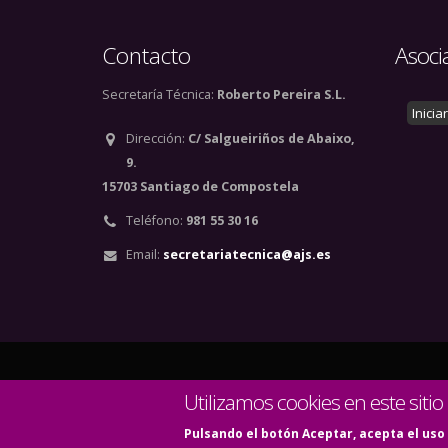
Contacto
Asoci
Secretaría Técnica:
Roberto Pereira S.L.
Inicia
Dirección:
C/ Salgueiriños de Abaixo,
9.
15703 Santiago de Compostela
Teléfono:
981 55 30 16
Email:
secretariatecnica@ajs.es
© Copyright 2020. Todos
Utilizamos cookies en este sitio
Pulsando el botón Aceptar, acepta el uso