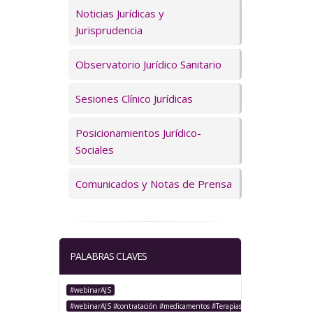
Servicios
Noticias Jurídicas y
Jurisprudencia
Observatorio Jurídico Sanitario
Sesiones Clínico Jurídicas
Posicionamientos Jurídico-
Sociales
Comunicados y Notas de Prensa
PALABRAS CLAVES
#webinarAJS
#webinarAJS #contratación #medicamentos #TerapiasAvanzadas