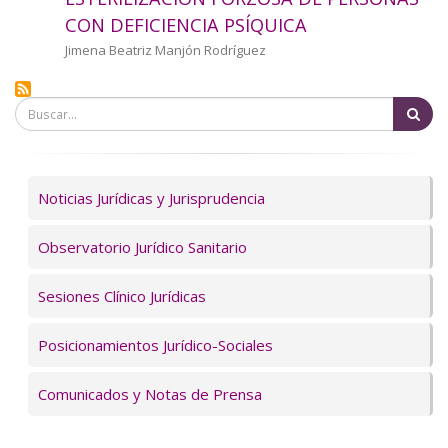
a
CON DEFICIENCIA PSÍQUICA
la
Autor/a
Jimena Beatriz Manjón Rodríguez
navegación
Bu
Servicios
Noticias Jurídicas y Jurisprudencia
Observatorio Jurídico Sanitario
Sesiones Clínico Jurídicas
Posicionamientos Jurídico-Sociales
Comunicados y Notas de Prensa