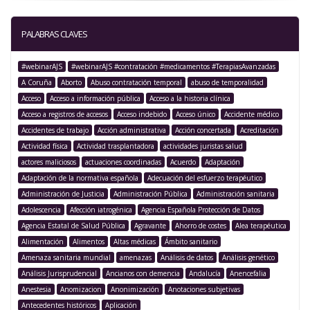
PALABRAS CLAVES
#webinarAJS
#webinarAJS #contratación #medicamentos #TerapiasAvanzadas
A Coruña
Aborto
Abuso contratación temporal
abuso de temporalidad
Acceso
Acceso a información pública
Acceso a la historia clínica
Acceso a registros de accesos
Acceso indebido
Acceso único
Accidente médico
Accidentes de trabajo
Acción administrativa
Acción concertada
Acreditación
Actividad física
Actividad trasplantadora
actividades juristas salud
actores maliciosos
actuaciones coordinadas
Acuerdo
Adaptación
Adaptación de la normativa española
Adecuación del esfuerzo terapéutico
Administración de Justicia
Administración Pública
Administración sanitaria
Adolescencia
Afección iatrogénica
Agencia Española Protección de Datos
Agencia Estatal de Salud Pública
Agravante
Ahorro de costes
Alea terapéutica
Alimentación
Alimentos
Altas médicas
Ámbito sanitario
Amenaza sanitaria mundial
amenazas
Análisis de datos
Análisis genético
Análisis Jurisprudencial
Ancianos con demencia
Andalucía
Anencefalia
Anestesia
Anomizacion
Anonimización
Anotaciones subjetivas
Antecedentes históricos
Aplicación