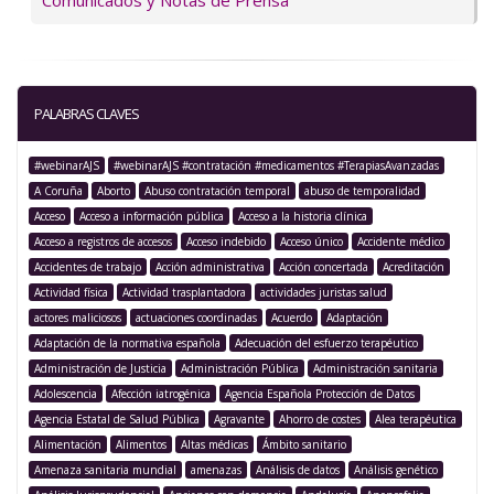
Comunicados y Notas de Prensa
PALABRAS CLAVES
#webinarAJS
#webinarAJS #contratación #medicamentos #TerapiasAvanzadas
A Coruña
Aborto
Abuso contratación temporal
abuso de temporalidad
Acceso
Acceso a información pública
Acceso a la historia clínica
Acceso a registros de accesos
Acceso indebido
Acceso único
Accidente médico
Accidentes de trabajo
Acción administrativa
Acción concertada
Acreditación
Actividad física
Actividad trasplantadora
actividades juristas salud
actores maliciosos
actuaciones coordinadas
Acuerdo
Adaptación
Adaptación de la normativa española
Adecuación del esfuerzo terapéutico
Administración de Justicia
Administración Pública
Administración sanitaria
Adolescencia
Afección iatrogénica
Agencia Española Protección de Datos
Agencia Estatal de Salud Pública
Agravante
Ahorro de costes
Alea terapéutica
Alimentación
Alimentos
Altas médicas
Ámbito sanitario
Amenaza sanitaria mundial
amenazas
Análisis de datos
Análisis genético