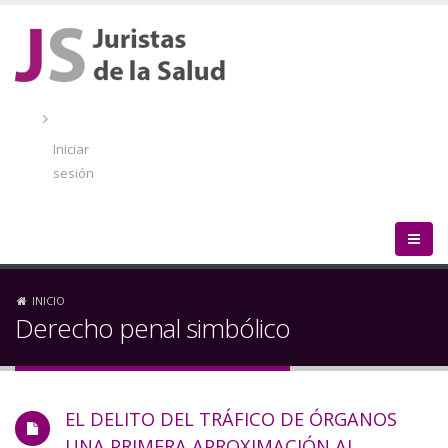
Pasar
al
contenido
principal
Menú
de
Iniciar
cuenta
sesión
de
usuario
Sobrescribir
INICIO
Derecho penal simbólico
enlaces
de
EL DELITO DEL TRÁFICO DE ÓRGANOS
ayuda
UNA PRIMERA APROXIMACIÓN AL