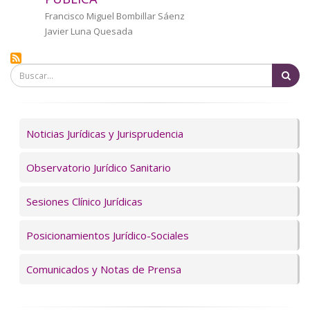
a
Autor/a
Francisco Miguel Bombillar Sáenz
Javier Luna Quesada
la
navegación
Bu
Servicios
Noticias Jurídicas y Jurisprudencia
Observatorio Jurídico Sanitario
Sesiones Clínico Jurídicas
Posicionamientos Jurídico-Sociales
Comunicados y Notas de Prensa