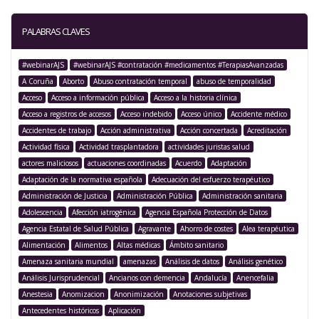
PALABRAS CLAVES
#webinarAJS
#webinarAJS #contratación #medicamentos #TerapiasAvanzadas
A Coruña
Aborto
Abuso contratación temporal
abuso de temporalidad
Acceso
Acceso a información pública
Acceso a la historia clínica
Acceso a registros de accesos
Acceso indebido
Acceso único
Accidente médico
Accidentes de trabajo
Acción administrativa
Acción concertada
Acreditación
Actividad física
Actividad trasplantadora
actividades juristas salud
actores maliciosos
actuaciones coordinadas
Acuerdo
Adaptación
Adaptación de la normativa española
Adecuación del esfuerzo terapéutico
Administración de Justicia
Administración Pública
Administración sanitaria
Adolescencia
Afección iatrogénica
Agencia Española Protección de Datos
Agencia Estatal de Salud Pública
Agravante
Ahorro de costes
Alea terapéutica
Alimentación
Alimentos
Altas médicas
Ámbito sanitario
Amenaza sanitaria mundial
amenazas
Análisis de datos
Análisis genético
Análisis Jurisprudencial
Ancianos con demencia
Andalucía
Anencefalia
Anestesia
Anomizacion
Anonimización
Anotaciones subjetivas
Antecedentes históricos
Aplicación