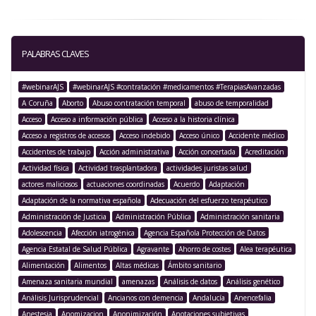
PALABRAS CLAVES
#webinarAJS
#webinarAJS #contratación #medicamentos #TerapiasAvanzadas
A Coruña
Aborto
Abuso contratación temporal
abuso de temporalidad
Acceso
Acceso a información pública
Acceso a la historia clínica
Acceso a registros de accesos
Acceso indebido
Acceso único
Accidente médico
Accidentes de trabajo
Acción administrativa
Acción concertada
Acreditación
Actividad física
Actividad trasplantadora
actividades juristas salud
actores maliciosos
actuaciones coordinadas
Acuerdo
Adaptación
Adaptación de la normativa española
Adecuación del esfuerzo terapéutico
Administración de Justicia
Administración Pública
Administración sanitaria
Adolescencia
Afección iatrogénica
Agencia Española Protección de Datos
Agencia Estatal de Salud Pública
Agravante
Ahorro de costes
Alea terapéutica
Alimentación
Alimentos
Altas médicas
Ámbito sanitario
Amenaza sanitaria mundial
amenazas
Análisis de datos
Análisis genético
Análisis Jurisprudencial
Ancianos con demencia
Andalucía
Anencefalia
Anestesia
Anomizacion
Anonimización
Anotaciones subjetivas