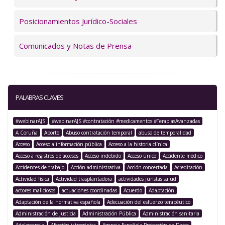
Posicionamientos Jurídico-Sociales
Comunicados y Notas de Prensa
PALABRAS CLAVES
#webinarAJS
#webinarAJS #contratación #medicamentos #TerapiasAvanzadas
A Coruña
Aborto
Abuso contratación temporal
abuso de temporalidad
Acceso
Acceso a información pública
Acceso a la historia clínica
Acceso a registros de accesos
Acceso indebido
Acceso único
Accidente médico
Accidentes de trabajo
Acción administrativa
Acción concertada
Acreditación
Actividad física
Actividad trasplantadora
actividades juristas salud
actores maliciosos
actuaciones coordinadas
Acuerdo
Adaptación
Adaptación de la normativa española
Adecuación del esfuerzo terapéutico
Administración de Justicia
Administración Pública
Administración sanitaria