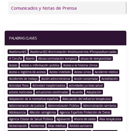
Comunicados y Notas de Prensa
PALABRAS CLAVES
#webinarAJS
#webinarAJS #contratación #medicamentos #TerapiasAvanzadas
A Coruña
Aborto
Abuso contratación temporal
abuso de temporalidad
Acceso
Acceso a información pública
Acceso a la historia clínica
Acceso a registros de accesos
Acceso indebido
Acceso único
Accidente médico
Accidentes de trabajo
Acción administrativa
Acción concertada
Acreditación
Actividad física
Actividad trasplantadora
actividades juristas salud
actores maliciosos
actuaciones coordinadas
Acuerdo
Adaptación
Adaptación de la normativa española
Adecuación del esfuerzo terapéutico
Administración de Justicia
Administración Pública
Administración sanitaria
Adolescencia
Afección iatrogénica
Agencia Española Protección de Datos
Agencia Estatal de Salud Pública
Agravante
Ahorro de costes
Alea terapéutica
Alimentación
Alimentos
Altas médicas
Ámbito sanitario