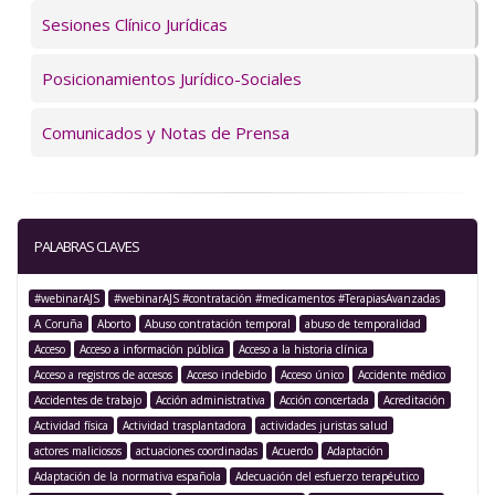
Sesiones Clínico Jurídicas
Posicionamientos Jurídico-Sociales
Comunicados y Notas de Prensa
PALABRAS CLAVES
#webinarAJS
#webinarAJS #contratación #medicamentos #TerapiasAvanzadas
A Coruña
Aborto
Abuso contratación temporal
abuso de temporalidad
Acceso
Acceso a información pública
Acceso a la historia clínica
Acceso a registros de accesos
Acceso indebido
Acceso único
Accidente médico
Accidentes de trabajo
Acción administrativa
Acción concertada
Acreditación
Actividad física
Actividad trasplantadora
actividades juristas salud
actores maliciosos
actuaciones coordinadas
Acuerdo
Adaptación
Adaptación de la normativa española
Adecuación del esfuerzo terapéutico