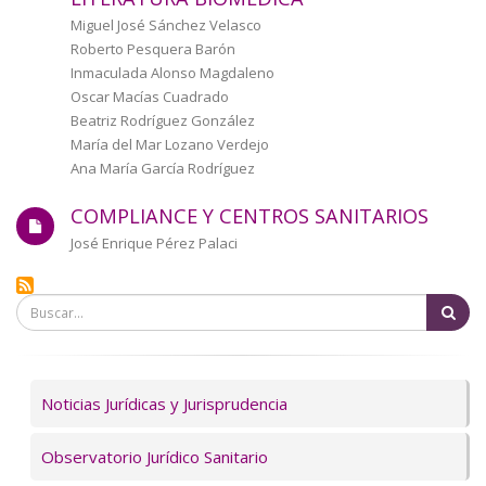
a
Autor/a
Miguel José Sánchez Velasco
Roberto Pesquera Barón
la
Inmaculada Alonso Magdaleno
Oscar Macías Cuadrado
navegación
Beatriz Rodríguez González
María del Mar Lozano Verdejo
Ana María García Rodríguez
COMPLIANCE Y CENTROS SANITARIOS
Autor/a
José Enrique Pérez Palaci
Bu
Servicios
Noticias Jurídicas y Jurisprudencia
Observatorio Jurídico Sanitario