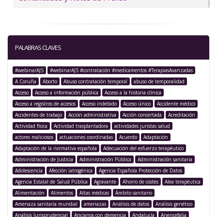
PALABRAS CLAVES
#webinarAJS
#webinarAJS #contratación #medicamentos #TerapiasAvanzadas
A Coruña
Aborto
Abuso contratación temporal
abuso de temporalidad
Acceso
Acceso a información pública
Acceso a la historia clínica
Acceso a registros de accesos
Acceso indebido
Acceso único
Accidente médico
Accidentes de trabajo
Acción administrativa
Acción concertada
Acreditación
Actividad física
Actividad trasplantadora
actividades juristas salud
actores maliciosos
actuaciones coordinadas
Acuerdo
Adaptación
Adaptación de la normativa española
Adecuación del esfuerzo terapéutico
Administración de Justicia
Administración Pública
Administración sanitaria
Adolescencia
Afección iatrogénica
Agencia Española Protección de Datos
Agencia Estatal de Salud Pública
Agravante
Ahorro de costes
Alea terapéutica
Alimentación
Alimentos
Altas médicas
Ámbito sanitario
Amenaza sanitaria mundial
amenazas
Análisis de datos
Análisis genético
Análisis Jurisprudencial
Ancianos con demencia
Andalucía
Anencefalia