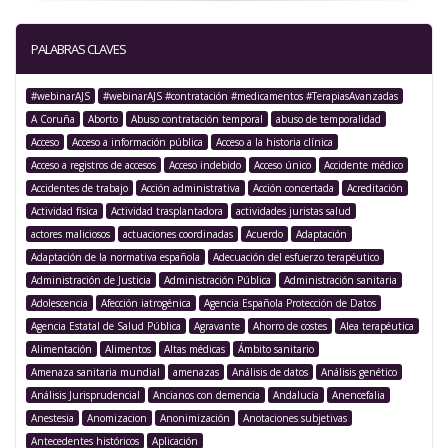
PALABRAS CLAVES
#webinarAJS
#webinarAJS #contratación #medicamentos #TerapiasAvanzadas
A Coruña
Aborto
Abuso contratación temporal
abuso de temporalidad
Acceso
Acceso a información pública
Acceso a la historia clínica
Acceso a registros de accesos
Acceso indebido
Acceso único
Accidente médico
Accidentes de trabajo
Acción administrativa
Acción concertada
Acreditación
Actividad física
Actividad trasplantadora
actividades juristas salud
actores maliciosos
actuaciones coordinadas
Acuerdo
Adaptación
Adaptación de la normativa española
Adecuación del esfuerzo terapéutico
Administración de Justicia
Administración Pública
Administración sanitaria
Adolescencia
Afección iatrogénica
Agencia Española Protección de Datos
Agencia Estatal de Salud Pública
Agravante
Ahorro de costes
Alea terapéutica
Alimentación
Alimentos
Altas médicas
Ámbito sanitario
Amenaza sanitaria mundial
amenazas
Análisis de datos
Análisis genético
Análisis Jurisprudencial
Ancianos con demencia
Andalucía
Anencefalia
Anestesia
Anomizacion
Anonimización
Anotaciones subjetivas
Antecedentes históricos
Aplicación