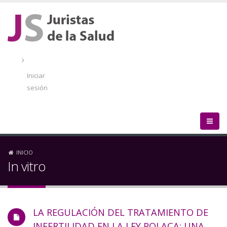
Pasar
al
contenido
principal
Menú
de
Iniciar
cuenta
sesión
de
usuario
Sobrescribir
INICIO
In vitro
enlaces
de
LA REGULACIÓN DEL TRATAMIENTO DE
ayuda
INFERTILIDAD EN LA LEY POLACA: UNA