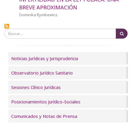
a
BREVE APROXIMACIÓN
la
Autor/a
Dominika Rymkiewicz
navegación
Bu
Servicios
Noticias Jurídicas y Jurisprudencia
Observatorio Jurídico Sanitario
Sesiones Clínico Jurídicas
Posicionamientos Jurídico-Sociales
Comunicados y Notas de Prensa