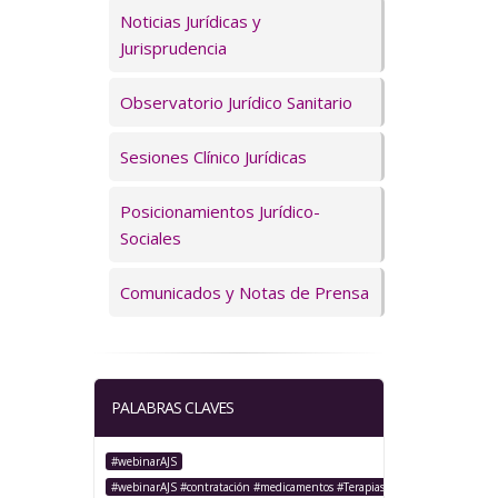
Servicios
Noticias Jurídicas y
Jurisprudencia
Observatorio Jurídico Sanitario
Sesiones Clínico Jurídicas
Posicionamientos Jurídico-
Sociales
Comunicados y Notas de Prensa
PALABRAS CLAVES
#webinarAJS
#webinarAJS #contratación #medicamentos #TerapiasAvanzadas