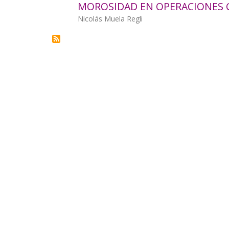
MOROSIDAD EN OPERACIONES 
la
Autor/a
Nicolás Muela Regli
navegación