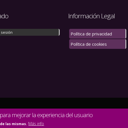
ado
Información Legal
r sesión
Política de privacidad
Política de cookies
 los derechos reservados.
 para mejorar la experiencia del usuario
Más info
 de las mismas.