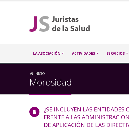
Pasar
al
contenido
principal
Navegación
LA ASOCIACIÓN
ACTIVIDADES
SERVICIOS
principal
Sobrescribir
INICIO
Morosidad
enlaces
de
¿SE INCLUYEN LAS ENTIDADES 
ayuda
FRENTE A LAS ADMINISTRACION
a
DE APLICACIÓN DE LAS DIRECTI