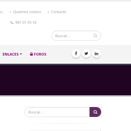
ón
Quienes somos
Contacto
981 55 30 16
Buscar
ENLACES
FOROS
Buscar