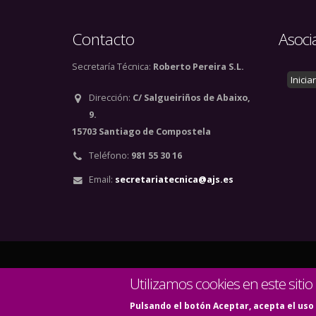
Contacto
Asoci
Secretaría Técnica:
Roberto Pereira S.L.
Inicia
Dirección:
C/ Salgueiriños de Abaixo,
9.
15703 Santiago de Compostela
Teléfono:
981 55 30 16
Email:
secretariatecnica@ajs.es
© Copyright 2020. Todos
Utilizamos cookies en este sitio
Pulsando el botón Aceptar, acepta el uso