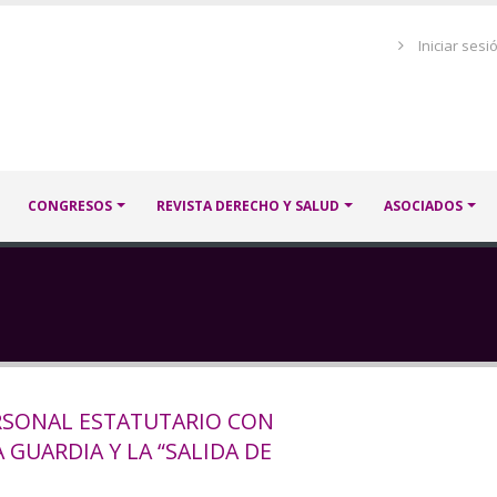
Menú
Iniciar sesi
de
cuenta
de
usuario
CONGRESOS
REVISTA DERECHO Y SALUD
ASOCIADOS
ERSONAL ESTATUTARIO CON
GUARDIA Y LA “SALIDA DE