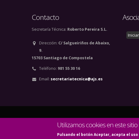
Contacto
Asoci
Secretaría Técnica:
Roberto Pereira S.L.
Inicia
Dirección:
C/ Salgueiriños de Abaixo,
9.
15703 Santiago de Compostela
Teléfono:
981 55 30 16
Email:
secretariatecnica@ajs.es
© Copyright 2020. Todos
Utilizamos cookies en este sitio
Pulsando el botón Aceptar, acepta el uso