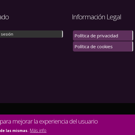
ado
Información Legal
r sesión
Política de privacidad
Política de cookies
 los derechos reservados.
 para mejorar la experiencia del usuario
Más info
 de las mismas.