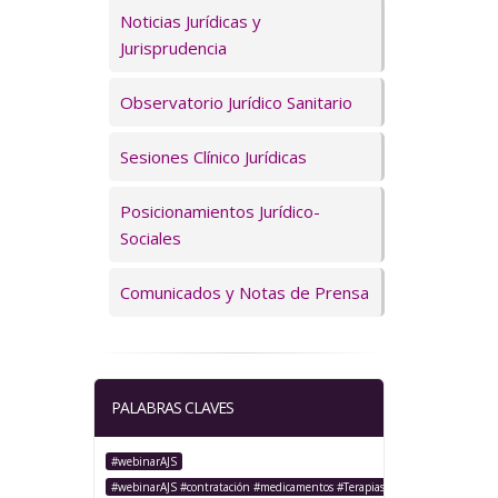
Servicios
Noticias Jurídicas y
Jurisprudencia
Observatorio Jurídico Sanitario
Sesiones Clínico Jurídicas
Posicionamientos Jurídico-
Sociales
Comunicados y Notas de Prensa
PALABRAS CLAVES
#webinarAJS
#webinarAJS #contratación #medicamentos #TerapiasAvanzadas