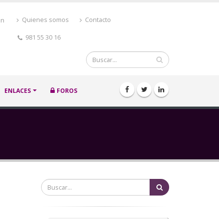
ón
Quienes somos
Contacto
981 55 30 16
Buscar
ENLACES
FOROS
Buscar