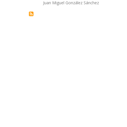
Autor/a
Juan Miguel González Sánchez
la
navegación