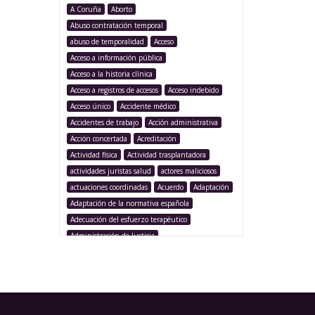
A Coruña
Aborto
Abuso contratación temporal
abuso de temporalidad
Acceso
Acceso a información pública
Acceso a la historia clínica
Acceso a registros de accesos
Acceso indebido
Acceso único
Accidente médico
Accidentes de trabajo
Acción administrativa
Acción concertada
Acreditación
Actividad física
Actividad trasplantadora
actividades juristas salud
actores maliciosos
actuaciones coordinadas
Acuerdo
Adaptación
Adaptación de la normativa española
Adecuación del esfuerzo terapéutico
Administración de Justicia
Administración Pública
Administración sanitaria
Adolescencia
Afección iatrogénica
Agencia Española Protección de Datos