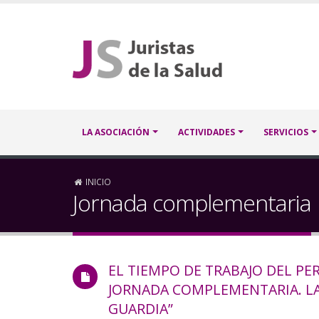
Pasar
al
contenido
principal
Navegación
LA ASOCIACIÓN
ACTIVIDADES
SERVICIOS
principal
Sobrescribir
INICIO
Jornada complementaria
enlaces
de
EL TIEMPO DE TRABAJO DEL P
ayuda
JORNADA COMPLEMENTARIA. LA 
a
GUARDIA”