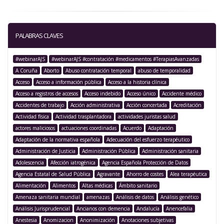
PALABRAS CLAVES
#webinarAJS
#webinarAJS #contratación #medicamentos #TerapiasAvanzadas
A Coruña
Aborto
Abuso contratación temporal
abuso de temporalidad
Acceso
Acceso a información pública
Acceso a la historia clínica
Acceso a registros de accesos
Acceso indebido
Acceso único
Accidente médico
Accidentes de trabajo
Acción administrativa
Acción concertada
Acreditación
Actividad física
Actividad trasplantadora
actividades juristas salud
actores maliciosos
actuaciones coordinadas
Acuerdo
Adaptación
Adaptación de la normativa española
Adecuación del esfuerzo terapéutico
Administración de Justicia
Administración Pública
Administración sanitaria
Adolescencia
Afección iatrogénica
Agencia Española Protección de Datos
Agencia Estatal de Salud Pública
Agravante
Ahorro de costes
Alea terapéutica
Alimentación
Alimentos
Altas médicas
Ámbito sanitario
Amenaza sanitaria mundial
amenazas
Análisis de datos
Análisis genético
Análisis Jurisprudencial
Ancianos con demencia
Andalucía
Anencefalia
Anestesia
Anomizacion
Anonimización
Anotaciones subjetivas