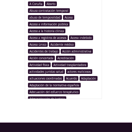
A Coruña
Aborto
Abuso contratación temporal
abuso de temporalidad
Acceso
Acceso a información pública
Acceso a la historia clínica
Acceso a registros de accesos
Acceso indebido
Acceso único
Accidente médico
Accidentes de trabajo
Acción administrativa
Acción concertada
Acreditación
Actividad física
Actividad trasplantadora
actividades juristas salud
actores maliciosos
actuaciones coordinadas
Acuerdo
Adaptación
Adaptación de la normativa española
Adecuación del esfuerzo terapéutico
Administración de Justicia
Administración Pública
Administración sanitaria
Adolescencia
Afección iatrogénica
Agencia Española Protección de Datos