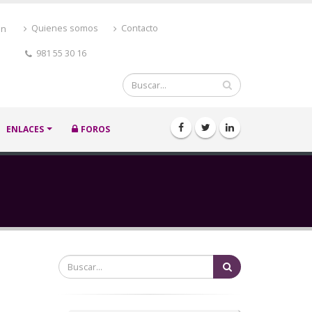
ón
Quienes somos
Contacto
981 55 30 16
Buscar
ENLACES
FOROS
Buscar