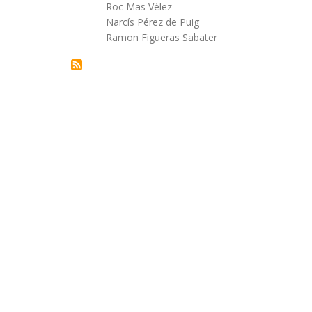
Autor/a
Roc Mas Vélez
la
Narcís Pérez de Puig
Ramon Figueras Sabater
navegación