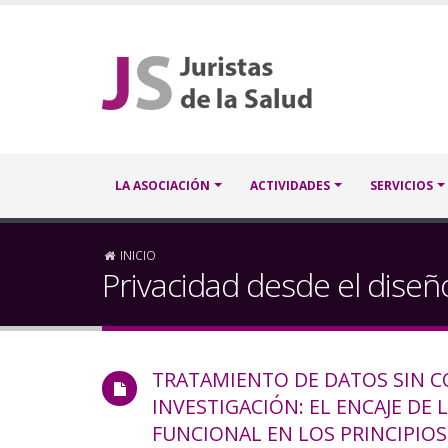
Pasar
al
contenido
principal
Navegación
LA ASOCIACIÓN
ACTIVIDADES
SERVICIOS
principal
Sobrescribir
INICIO
Privacidad desde el diseñ
enlaces
de
TRATAMIENTO DE DATOS SIN 
ayuda
INVESTIGACIÓN: EL ENCAJE DE 
a
FUNCIONAL EN LOS PRINCIPIOS