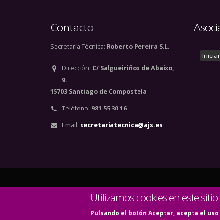
Contacto
Asoci
Secretaría Técnica:
Roberto Pereira S.L.
Inicia
Dirección:
C/ Salgueiriños de Abaixo,
9.
15703 Santiago de Compostela
Teléfono:
981 55 30 16
Email:
secretariatecnica@ajs.es
© Copyright 2020. Todos
Utilizamos cookies en este sitio
Pulsando el botón Aceptar, acepta el uso