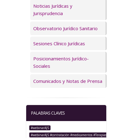
Servicios
Noticias Jurídicas y
Jurisprudencia
Observatorio Jurídico Sanitario
Sesiones Clínico Jurídicas
Posicionamientos Jurídico-
Sociales
Comunicados y Notas de Prensa
PALABRAS CLAVES
#webinarAJS
#webinarAJS #contratación #medicamentos #TerapiasAvanzadas