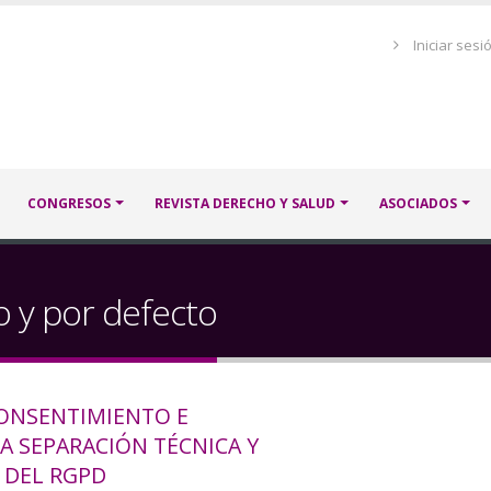
Menú
Iniciar sesi
de
cuenta
de
usuario
CONGRESOS
REVISTA DERECHO Y SALUD
ASOCIADOS
o y por defecto
CONSENTIMIENTO E
LA SEPARACIÓN TÉCNICA Y
 DEL RGPD