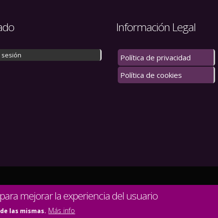
ado
Información Legal
r sesión
Política de privacidad
Política de cookies
 los derechos reservados.
 para mejorar la experiencia del usuario
Más info
 de las mismas.