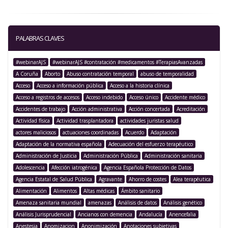
PALABRAS CLAVES
#webinarAJS
#webinarAJS #contratación #medicamentos #TerapiasAvanzadas
A Coruña
Aborto
Abuso contratación temporal
abuso de temporalidad
Acceso
Acceso a información pública
Acceso a la historia clínica
Acceso a registros de accesos
Acceso indebido
Acceso único
Accidente médico
Accidentes de trabajo
Acción administrativa
Acción concertada
Acreditación
Actividad física
Actividad trasplantadora
actividades juristas salud
actores maliciosos
actuaciones coordinadas
Acuerdo
Adaptación
Adaptación de la normativa española
Adecuación del esfuerzo terapéutico
Administración de Justicia
Administración Pública
Administración sanitaria
Adolescencia
Afección iatrogénica
Agencia Española Protección de Datos
Agencia Estatal de Salud Pública
Agravante
Ahorro de costes
Alea terapéutica
Alimentación
Alimentos
Altas médicas
Ámbito sanitario
Amenaza sanitaria mundial
amenazas
Análisis de datos
Análisis genético
Análisis Jurisprudencial
Ancianos con demencia
Andalucía
Anencefalia
Anestesia
Anomizacion
Anonimización
Anotaciones subjetivas