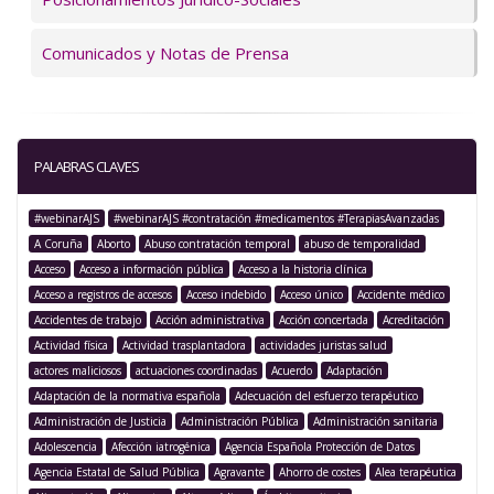
Comunicados y Notas de Prensa
PALABRAS CLAVES
#webinarAJS
#webinarAJS #contratación #medicamentos #TerapiasAvanzadas
A Coruña
Aborto
Abuso contratación temporal
abuso de temporalidad
Acceso
Acceso a información pública
Acceso a la historia clínica
Acceso a registros de accesos
Acceso indebido
Acceso único
Accidente médico
Accidentes de trabajo
Acción administrativa
Acción concertada
Acreditación
Actividad física
Actividad trasplantadora
actividades juristas salud
actores maliciosos
actuaciones coordinadas
Acuerdo
Adaptación
Adaptación de la normativa española
Adecuación del esfuerzo terapéutico
Administración de Justicia
Administración Pública
Administración sanitaria
Adolescencia
Afección iatrogénica
Agencia Española Protección de Datos
Agencia Estatal de Salud Pública
Agravante
Ahorro de costes
Alea terapéutica