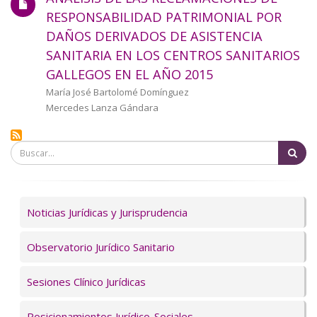
a
RESPONSABILIDAD PATRIMONIAL POR
DAÑOS DERIVADOS DE ASISTENCIA
la
SANITARIA EN LOS CENTROS SANITARIOS
navegación
GALLEGOS EN EL AÑO 2015
Autor/a
María José Bartolomé Domínguez
Mercedes Lanza Gándara
Bu
Servicios
Noticias Jurídicas y Jurisprudencia
Observatorio Jurídico Sanitario
Sesiones Clínico Jurídicas
Posicionamientos Jurídico-Sociales