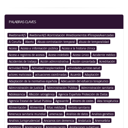
PALABRAS CLAVES
#webinarAJS
#webinarAJS #contratación #medicamentos #TerapiasAvanzadas
A Coruña
Aborto
Abuso contratación temporal
abuso de temporalidad
Acceso
Acceso a información pública
Acceso a la historia clínica
Acceso a registros de accesos
Acceso indebido
Acceso único
Accidente médico
Accidentes de trabajo
Acción administrativa
Acción concertada
Acreditación
Actividad física
Actividad trasplantadora
actividades juristas salud
actores maliciosos
actuaciones coordinadas
Acuerdo
Adaptación
Adaptación de la normativa española
Adecuación del esfuerzo terapéutico
Administración de Justicia
Administración Pública
Administración sanitaria
Adolescencia
Afección iatrogénica
Agencia Española Protección de Datos
Agencia Estatal de Salud Pública
Agravante
Ahorro de costes
Alea terapéutica
Alimentación
Alimentos
Altas médicas
Ámbito sanitario
Amenaza sanitaria mundial
amenazas
Análisis de datos
Análisis genético
Análisis Jurisprudencial
Ancianos con demencia
Andalucía
Anencefalia
Anestesia
Anomizacion
Anonimización
Anotaciones subjetivas